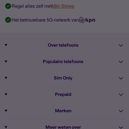
Regel alles zelf met
Mijn Simyo
Het betrouwbare 5G-netwerk van
Over telefoons
Abonnement met telefoon
Populaire telefoons
Informatie over telefoons
Pixel 10
Sim Only
Alle telefoons
Pixel 9a
Sim Only
Prepaid
iPhone 16
Sim Only internet
Prepaid
iPhone 16e
Merken
Onbeperkt bellen
Bestel Prepaid simkaart
iPhone 15
Apple
Zakelijk Sim Only abonnement
Meer weten over
Prepaid tegoed opwaarderen