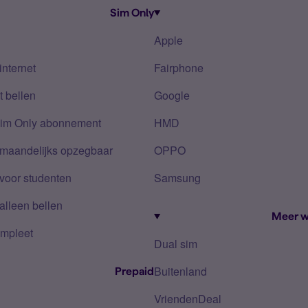
Sim Only
Apple
internet
Fairphone
 bellen
Google
Sim Only abonnement
HMD
 maandelijks opzegbaar
OPPO
voor studenten
Samsung
alleen bellen
Meer w
mpleet
Dual sim
Buitenland
Prepaid
VriendenDeal