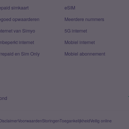
epaid simkaart
eSIM
tegoed opwaarderen
Meerdere nummers
nternet van Simyo
5G internet
nbeperkt internet
Mobiel internet
Prepaid en Sim Only
Mobiel abonnement
bond
Disclaimer
Voorwaarden
Storingen
Toegankelijkheid
Veilig online