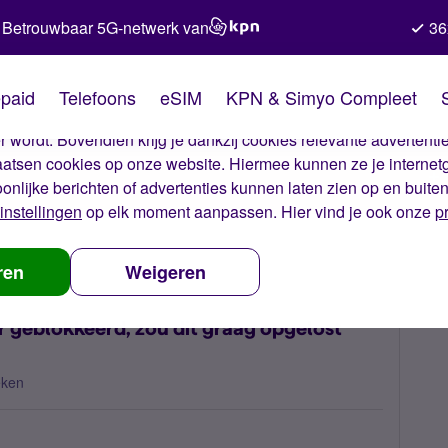
Betrouwbaar 5G-netwerk van
36
kies van Simyo
paid
Telefoons
eSIM
KPN & Simyo Compleet
okies op onze website. Met deze cookies zorgen wij ervoor dat j
 wordt. Bovendien krijg je dankzij cookies relevante advertentie
laatsen cookies op onze website. Hiermee kunnen ze je internet
oonlijke berichten of advertenties kunnen laten zien op en buite
instellingen
op elk moment aanpassen. Hier vind je ook onze
p
is na installatie al 24 uur geblokkeerd, zou dit graag opgelost zien?
ren
Weigeren
uur geblokkeerd, zou dit graag opgelost
eken