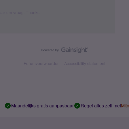
 daar om vraag. Thanks!
Forumvoorwaarden
Accessibility statement
Maandelijks gratis aanpasbaar
Regel alles zelf met
Mij