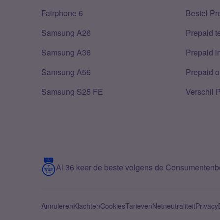
Fairphone 6
Bestel Pr
Samsung A26
Prepaid 
Samsung A36
Prepaid i
Samsung A56
Prepaid o
Samsung S25 FE
Verschil 
Al 36 keer de beste volgens de Consumenten
Annuleren
Klachten
Cookies
Tarieven
Netneutraliteit
Privacy