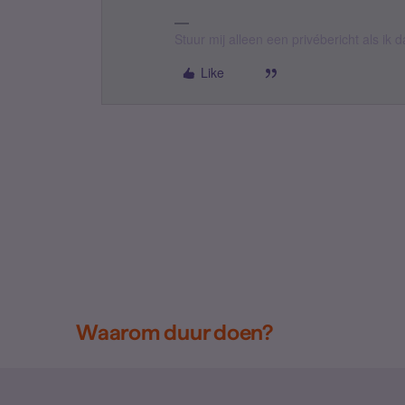
Stuur mij alleen een privébericht als ik
Like
Waarom duur doen?