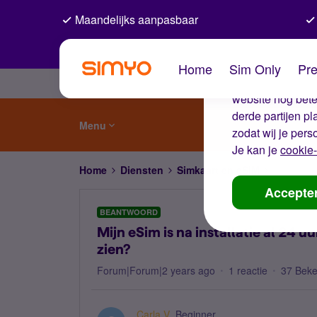
Maandelijks aanpasbaar
De coo
Home
Sim Only
Pre
Wij gebruiken co
website nog beter
derde partijen p
Menu
zodat wij je pers
Je kan je
cookie-
Home
Diensten
Simkaart en eSIM
Mijn eSim 
Accepte
BEANTWOORD
Mijn eSim is na installatie al 24 
zien?
Forum|Forum|2 years ago
1 reactie
37 Bek
Carla V
Beginner