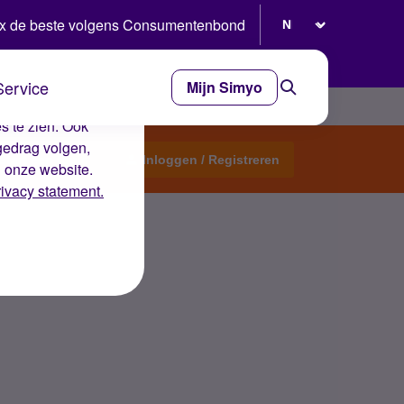
Selecteer taal
x de beste volgens Consumentenbond
Service
Mijn Simyo
e ervaring op de
s te zien. Ook
gedrag volgen,
Start een topic
Inloggen / Registreren
n onze website.
rivacy statement.