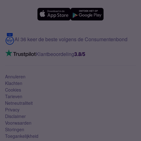
Forum
OPPO
Simyo Compleet
eSIM
Samsung A56
Over Simyo
Samsung
Meerdere nummers
Samsung S25 FE
Blog
5G internet
Contact
Al 36 keer de beste volgens de Consumentenbond
Mobiel internet
VoLTE 4G bellen
Klantbeoordeling
3.8/5
Mobiel abonnement
Simkaart
Annuleren
Klachten
Cookies
Tarieven
Netneutraliteit
Privacy
Disclaimer
Voorwaarden
Storingen
Toegankelijkheid