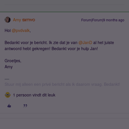
Amy
Forum|Forum|9 months ago
Hoi ​
@pvdvalk
,
Bedankt voor je bericht. Ik zie dat je van ​
@JanD
al het juiste
antwoord hebt gekregen! Bedankt voor je hulp Jan!
Groetjes,
Amy
Stuur mij alleen een privé bericht als ik daarom vraag. Bedankt!
1 persoon vindt dit leuk