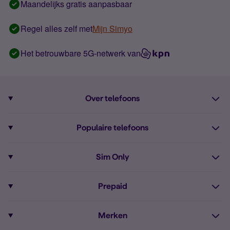
Maandelijks gratis aanpasbaar
Regel alles zelf met
Mijn Simyo
Het betrouwbare 5G-netwerk van
Over telefoons
Abonnement met telefoon
Populaire telefoons
Informatie over telefoons
Pixel 10
Sim Only
Alle telefoons
Pixel 9a
Sim Only
Prepaid
iPhone 16
Sim Only internet
Prepaid
iPhone 16e
Merken
Onbeperkt bellen
Bestel Prepaid simkaart