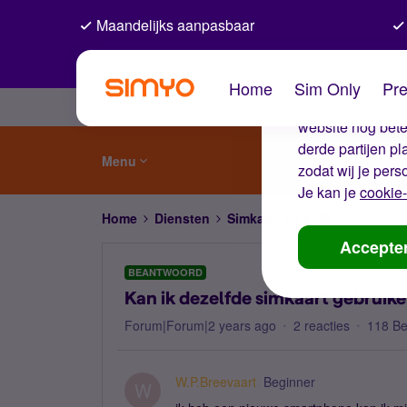
Maandelijks aanpasbaar
De coo
Home
Sim Only
Pre
Wij gebruiken co
website nog beter
derde partijen p
Menu
zodat wij je pers
Je kan je
cookie-
Home
Diensten
Simkaart en eSIM
Kan ik de
Accepte
BEANTWOORD
Kan ik dezelfde simkaart gebruike
Forum|Forum|2 years ago
2 reacties
118 B
W.P.Breevaart
Beginner
W