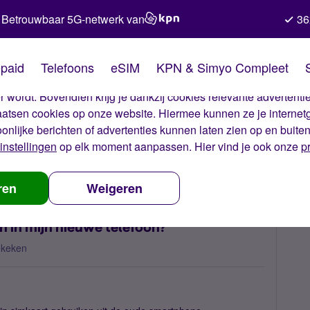
Betrouwbaar 5G-netwerk van
36
kies van Simyo
paid
Telefoons
eSIM
KPN & Simyo Compleet
okies op onze website. Met deze cookies zorgen wij ervoor dat j
 wordt. Bovendien krijg je dankzij cookies relevante advertentie
laatsen cookies op onze website. Hiermee kunnen ze je internet
oonlijke berichten of advertenties kunnen laten zien op en buite
instellingen
op elk moment aanpassen. Hier vind je ook onze
p
zelfde simkaart gebruiken in mijn nieuwe telefoon?
ren
Weigeren
n in mijn nieuwe telefoon?
ekeken