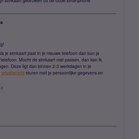
jn simkaart gebruiken uit de oude smartphone
ja
ag!
ls je simkaart past in je nieuwe telefoon dan kun je
 telefoon. Mocht de simkaart niet passen, dan kan ik
gen. Deze ligt dan binnen 2-3 werkdagen in je
n
privébericht
sturen met je persoonlijke gegevens en
H
!