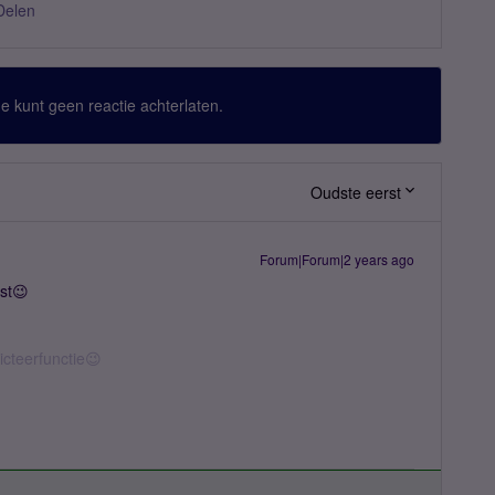
Delen
 Je kunt geen reactie achterlaten.
Oudste eerst
Forum|Forum|2 years ago
ast😉
icteerfunctie😉