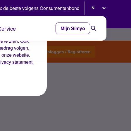
Selecteer taal
x de beste volgens Consumentenbond
Service
Mijn Simyo
e ervaring op de
s te zien. Ook
gedrag volgen,
Start een topic
Inloggen / Registreren
n onze website.
rivacy statement.