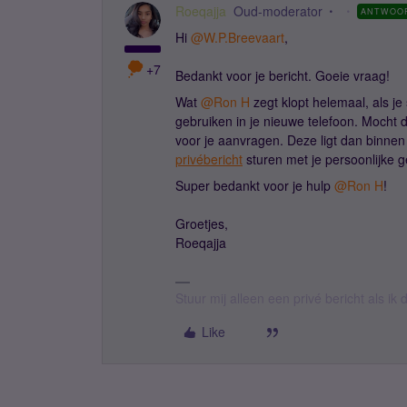
Roeqajja
Oud-moderator
ANTWOO
Hi
@W.P.Breevaart
,
+7
Bedankt voor je bericht. Goeie vraag!
Wat
@Ron H
zegt klopt helemaal, als je
gebruiken in je nieuwe telefoon. Mocht 
voor je aanvragen. Deze ligt dan binnen
privébericht
sturen met je persoonlijke
Super bedankt voor je hulp
@Ron H
!
Groetjes,
Roeqajja
Stuur mij alleen een privé bericht als i
Like