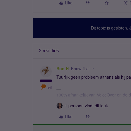
Like
Dit topic is gesloten.
2 reacties
Ron H
Know-it-all
Tuurlijk geen probleem althans als hij p
+6
100% afhankelijk van VoiceOver en de d
1 persoon vindt dit leuk
Like