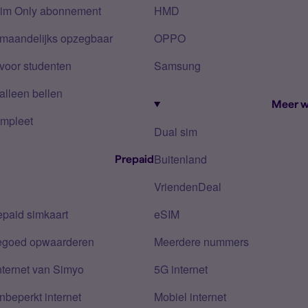
Sim Only abonnement
HMD
 maandelijks opzegbaar
OPPO
voor studenten
Samsung
alleen bellen
Meer w
mpleet
Dual sim
Buitenland
Prepaid
VriendenDeal
epaid simkaart
eSIM
tegoed opwaarderen
Meerdere nummers
nternet van Simyo
5G internet
nbeperkt internet
Mobiel internet