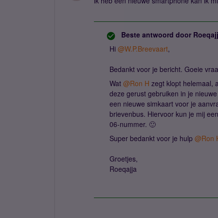
ik heb een nieuwe smartphone kan ik mi
Beste antwoord door
Roeqaj
Hi
@W.P.Breevaart
,
Bedankt voor je bericht. Goeie vra
Wat
@Ron H
zegt klopt helemaal, a
deze gerust gebruiken in je nieuwe
een nieuwe simkaart voor je aanvra
brievenbus. Hiervoor kun je mij ee
06-nummer. 🙂
Super bedankt voor je hulp
@Ron 
Groetjes,
Roeqajja