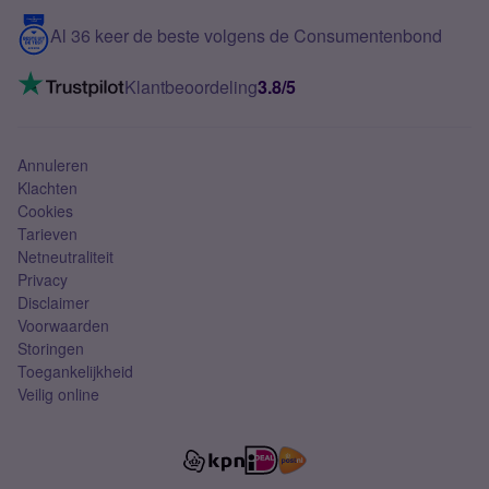
5G internet
Contact
Al 36 keer de beste volgens de Consumentenbond
Mobiel internet
VoLTE 4G bellen
Klantbeoordeling
3.8/5
Mobiel abonnement
Simkaart
Annuleren
Klachten
Cookies
Tarieven
Netneutraliteit
Privacy
Disclaimer
Voorwaarden
Storingen
Toegankelijkheid
Veilig online