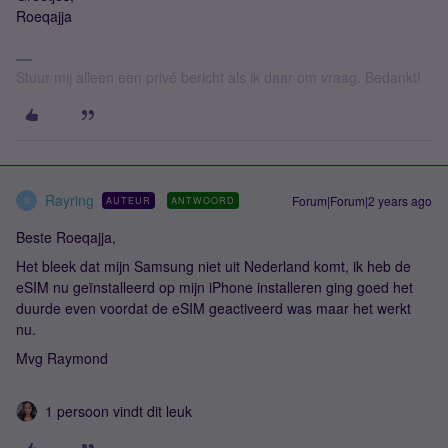
Roeqajja
Stuur mij alleen een privé bericht als ik daar om vraag. Bedankt!
Rayring
Forum|Forum|2 years ago
AUTEUR
ANTWOORD
R
Beste Roeqajja,
Het bleek dat mijn Samsung niet uit Nederland komt, ik heb de
eSIM nu geïnstalleerd op mijn iPhone installeren ging goed het
duurde even voordat de eSIM geactiveerd was maar het werkt
nu.
Mvg Raymond
1 persoon vindt dit leuk