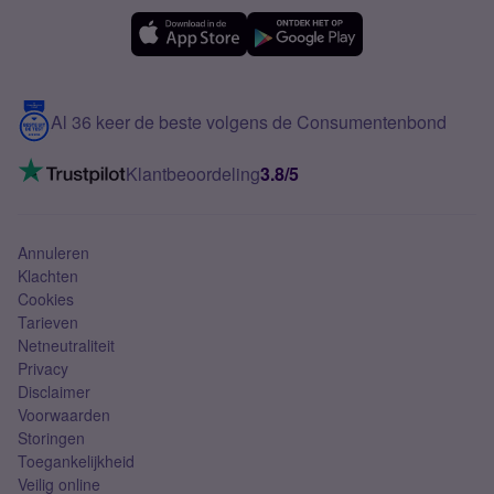
Simyo Compleet
eSIM
Samsung A56
Over Simyo
Samsung
Meerdere nummers
Samsung S25 FE
Blog
5G internet
Contact
Al 36 keer de beste volgens de Consumentenbond
Mobiel internet
VoLTE 4G bellen
Klantbeoordeling
3.8/5
Mobiel abonnement
Simkaart
Annuleren
Klachten
Cookies
Tarieven
Netneutraliteit
Privacy
Disclaimer
Voorwaarden
Storingen
Toegankelijkheid
Veilig online