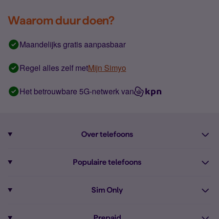
Waarom duur doen?
Maandelijks gratis aanpasbaar
Regel alles zelf met
Mijn Simyo
Het betrouwbare 5G-netwerk van
Over telefoons
Abonnement met telefoon
Populaire telefoons
Informatie over telefoons
Pixel 10
Sim Only
Alle telefoons
Pixel 9a
Sim Only
Prepaid