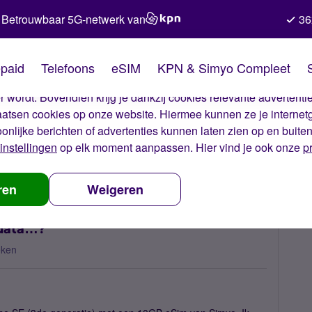
Betrouwbaar 5G-netwerk van
36
kies van Simyo
paid
Telefoons
eSIM
KPN & Simyo Compleet
okies op onze website. Met deze cookies zorgen wij ervoor dat j
 wordt. Bovendien krijg je dankzij cookies relevante advertentie
laatsen cookies op onze website. Hiermee kunnen ze je internet
oonlijke berichten of advertenties kunnen laten zien op en buite
instellingen
op elk moment aanpassen. Hier vind je ook onze
p
E (3e generatie) en geen data…?
ren
Weigeren
 data…?
eken