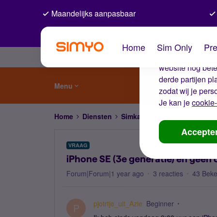
Maandelijks aanpasbaar
De coo
Home
Sim Only
Pre
Wij gebruiken co
website nog beter
derde partijen p
Menu
zodat wij je pers
Je kan je
cookie-
Home
Diensten
Simkaart en eSIM
iPhone S
Accepte
VRAAG
iPhone SE (3e generatie) en geen
Forum|Forum|1 year ago
3 reacties
43 Bek
pjotrtje_uit_Azie
Beginner
P