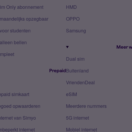
Sim Only abonnement
HMD
 maandelijks opzegbaar
OPPO
voor studenten
Samsung
alleen bellen
Meer w
mpleet
Dual sim
Buitenland
Prepaid
VriendenDeal
epaid simkaart
eSIM
tegoed opwaarderen
Meerdere nummers
nternet van Simyo
5G internet
nbeperkt internet
Mobiel internet