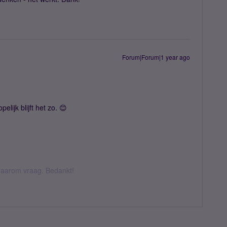
Forum|Forum|1 year ago
elijk blijft het zo. 😊
k daarom vraag. Bedankt!