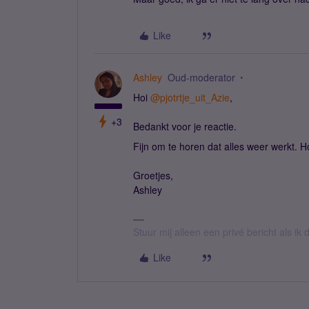
Like
Ashley
Oud-moderator
Hoi
@pjotrtje_uit_Azie
,
+3
Bedankt voor je reactie.
Fijn om te horen dat alles weer werkt. Hop
Groetjes,
Ashley
Stuur mij alleen een privé bericht als i
Like