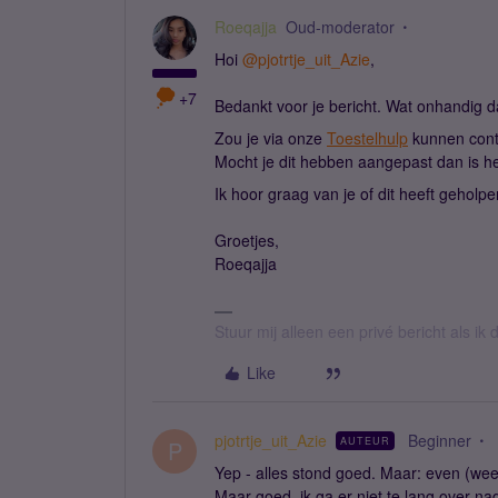
Roeqajja
Oud-moderator
Hoi
@pjotrtje_uit_Azie
,
+7
Bedankt voor je bericht. Wat onhandig da
Zou je via onze
Toestelhulp
kunnen contr
Mocht je dit hebben aangepast dan is he
Ik hoor graag van je of dit heeft geholpe
Groetjes,
Roeqajja
Stuur mij alleen een privé bericht als i
Like
pjotrtje_uit_Azie
Beginner
AUTEUR
P
Yep - alles stond goed. Maar: even (wee
Maar goed, ik ga er niet te lang over na