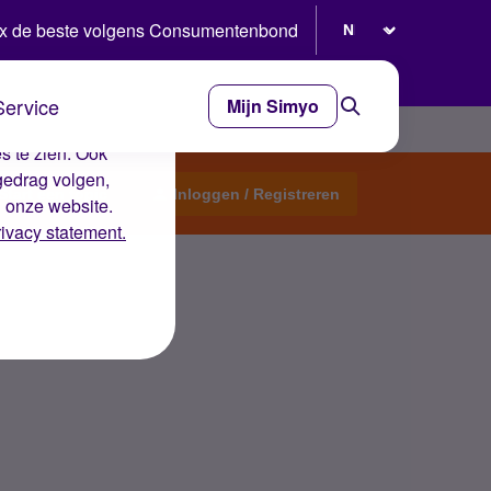
Selecteer taal
x de beste volgens Consumentenbond
Service
Mijn Simyo
e ervaring op de
s te zien. Ook
gedrag volgen,
Start een topic
Inloggen / Registreren
n onze website.
rivacy statement.