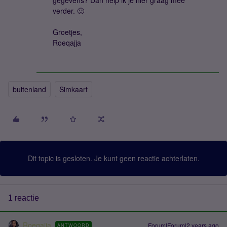
gegevens? Dan help ik je hier graag mee
verder. 🙂
Groetjes,
Roeqajja
buitenland
Simkaart
Dit topic is gesloten. Je kunt geen reactie achterlaten.
1 reactie
Roeqajja
Forum|Forum|2 years ago
ANTWOORD