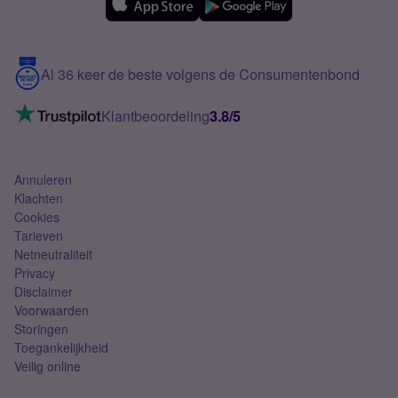
Over Simyo
Samsung
Meerdere nummers
Samsung S25 FE
Blog
5G internet
Contact
Al 36 keer de beste volgens de Consumentenbond
Mobiel internet
VoLTE 4G bellen
Klantbeoordeling
3.8/5
Mobiel abonnement
Simkaart
Annuleren
Klachten
Cookies
Tarieven
Netneutraliteit
Privacy
Disclaimer
Voorwaarden
Storingen
Toegankelijkheid
Veilig online