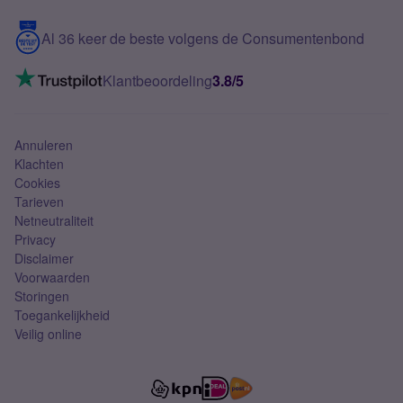
Blog
5G internet
Contact
Al 36 keer de beste volgens de Consumentenbond
Mobiel internet
VoLTE 4G bellen
Klantbeoordeling
3.8/5
Mobiel abonnement
Simkaart
Annuleren
Klachten
Cookies
Tarieven
Netneutraliteit
Privacy
Disclaimer
Voorwaarden
Storingen
Toegankelijkheid
Veilig online