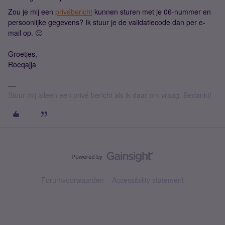
Zou je mij een
privébericht
kunnen sturen met je 06-nummer en
persoonlijke gegevens? Ik stuur je de validatiecode dan per e-
mail op. 🙂
Groetjes,
Roeqajja
Stuur mij alleen een privé bericht als ik daar om vraag. Bedankt!
Forumvoorwaarden
Accessibility statement