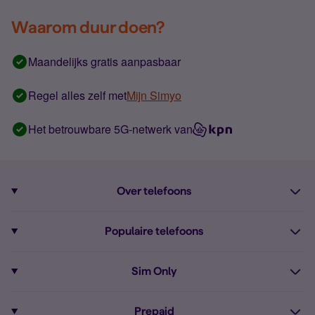
Waarom duur doen?
Maandelijks gratis aanpasbaar
Regel alles zelf met
Mijn Simyo
Het betrouwbare 5G-netwerk van
Over telefoons
Abonnement met telefoon
Populaire telefoons
Informatie over telefoons
Pixel 10
Sim Only
Alle telefoons
Pixel 9a
Sim Only
Prepaid