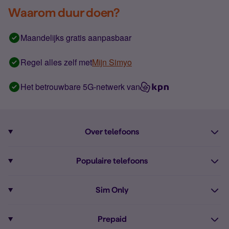
Waarom duur doen?
Maandelijks gratis aanpasbaar
Regel alles zelf met
Mijn Simyo
Het betrouwbare 5G-netwerk van
Over telefoons
Abonnement met telefoon
Populaire telefoons
Informatie over telefoons
Pixel 10
Sim Only
Alle telefoons
Pixel 9a
Sim Only
Prepaid
iPhone 16