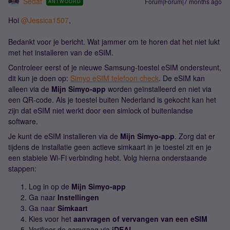
Sedat
Forum|Forum|7 months ago
ANTWOORD
Hoi ​
@Jessica1507
,
Bedankt voor je bericht. Wat jammer om te horen dat het niet lukt
met het installeren van de eSIM.
Controleer eerst of je nieuwe Samsung-toestel eSIM ondersteunt,
dit kun je doen op:
Simyo eSIM telefoon check
. De eSIM kan
alleen via de
Mijn Simyo-app
worden geïnstalleerd en niet via
een QR-code. Als je toestel buiten Nederland is gekocht kan het
zijn dat eSIM niet werkt door een simlock of buitenlandse
software.
Je kunt de eSIM installeren via de
Mijn Simyo-app
. Zorg dat er
tijdens de installatie geen actieve simkaart in je toestel zit en je
een stabiele Wi-Fi verbinding hebt. Volg hierna onderstaande
stappen:
Log in op de
Mijn Simyo-app
Ga naar
Instellingen
Ga naar
Simkaart
Kies voor het
aanvragen of vervangen van een eSIM
Verifieer de aanvraag via
iDEAL