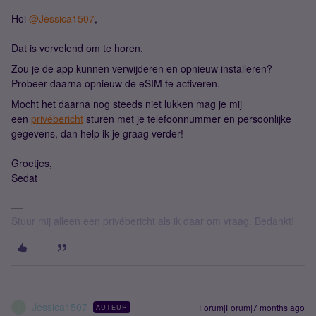
Hoi ​
@Jessica1507
,
Dat is vervelend om te horen.
Zou je de app kunnen verwijderen en opnieuw installeren?
Probeer daarna opnieuw de eSIM te activeren.
Mocht het daarna nog steeds niet lukken mag je mij
een
privébericht
sturen met je telefoonnummer en persoonlijke
gegevens, dan help ik je graag verder!
Groetjes,
Sedat
Stuur mij alleen een privébericht als ik daar om vraag. Bedankt!
Jessica1507
Forum|Forum|7 months ago
AUTEUR
J