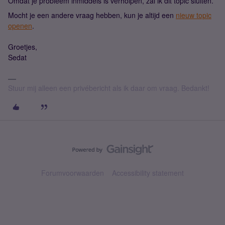
Omdat je probleem inmiddels is verholpen, zal ik dit topic sluiten.
Mocht je een andere vraag hebben, kun je altijd een
nieuw topic
openen
.
Groetjes,
Sedat
Stuur mij alleen een privébericht als ik daar om vraag. Bedankt!
Forumvoorwaarden
Accessibility statement