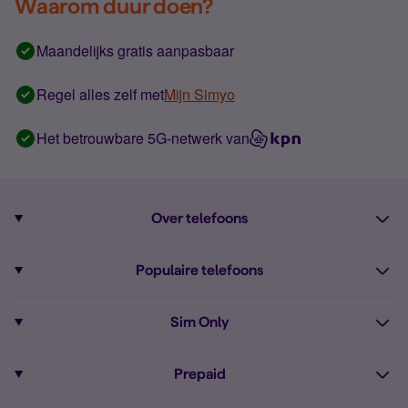
Waarom duur doen?
Maandelijks gratis aanpasbaar
Regel alles zelf met
Mijn Simyo
Het betrouwbare 5G-netwerk van
Over telefoons
Abonnement met telefoon
Populaire telefoons
Informatie over telefoons
Pixel 10
Sim Only
Alle telefoons
Pixel 9a
Sim Only
Prepaid
iPhone 16
Sim Only internet