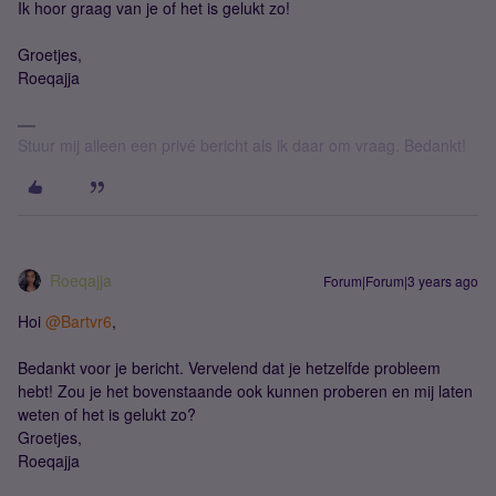
Ik hoor graag van je of het is gelukt zo!
Groetjes,
Roeqajja
Stuur mij alleen een privé bericht als ik daar om vraag. Bedankt!
Roeqajja
Forum|Forum|3 years ago
Hoi
@Bartvr6
,
Bedankt voor je bericht. Vervelend dat je hetzelfde probleem
hebt! Zou je het bovenstaande ook kunnen proberen en mij laten
weten of het is gelukt zo?
Groetjes,
Roeqajja