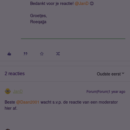
Bedankt voor je reactie! ​
@JanD
😊
Groetjes,
Roeqajja
Oudste eerst
2 reacties
JanD
Forum|Forum|1 year ago
Beste ​
@Daan2001
wacht s.v.p. de reactie van een moderator
hier af.