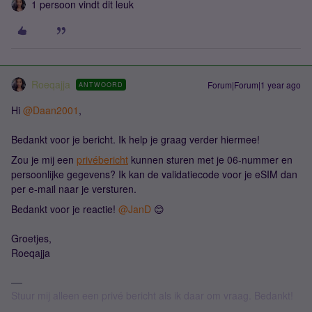
1 persoon vindt dit leuk
Roeqajja
Forum|Forum|1 year ago
ANTWOORD
Hi ​
@Daan2001
,
Bedankt voor je bericht. Ik help je graag verder hiermee!
Zou je mij een
privébericht
kunnen sturen met je 06-nummer en
persoonlijke gegevens? Ik kan de validatiecode voor je eSIM dan
per e-mail naar je versturen.
Bedankt voor je reactie! ​
@JanD
😊
Groetjes,
Roeqajja
Stuur mij alleen een privé bericht als ik daar om vraag. Bedankt!