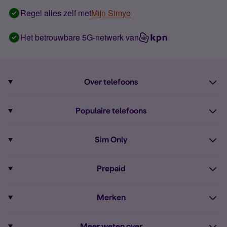
Regel alles zelf met
Mijn Simyo
Het betrouwbare 5G-netwerk van
Over telefoons
Abonnement met telefoon
Populaire telefoons
Informatie over telefoons
Pixel 10
Sim Only
Alle telefoons
Pixel 9a
Sim Only
Prepaid
iPhone 16
Sim Only internet
Prepaid
iPhone 16e
Merken
Onbeperkt bellen
Bestel Prepaid simkaart
iPhone 15
Apple
Zakelijk Sim Only abonnement
Meer weten over