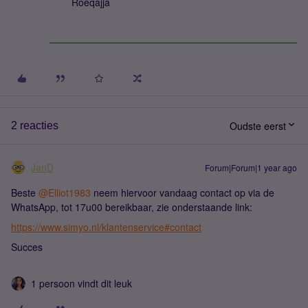
Roeqajja
Oudste eerst
2 reacties
JanD
Forum|Forum|1 year ago
Beste ​
@Elliot1983
neem hiervoor vandaag contact op via de
WhatsApp, tot 17u00 bereikbaar, zie onderstaande link:
https://www.simyo.nl/klantenservice#contact
Succes
1 persoon vindt dit leuk