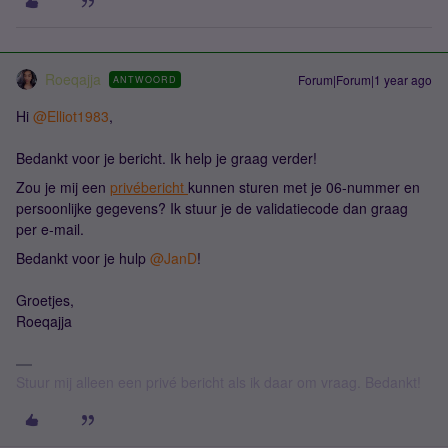
Roeqajja
Forum|Forum|1 year ago
ANTWOORD
Hi ​
@Elliot1983
,
Bedankt voor je bericht. Ik help je graag verder!
Zou je mij een
privébericht
kunnen sturen met je 06-nummer en
persoonlijke gegevens? Ik stuur je de validatiecode dan graag
per e-mail.
Bedankt voor je hulp ​
@JanD
!
Groetjes,
Roeqajja
Stuur mij alleen een privé bericht als ik daar om vraag. Bedankt!