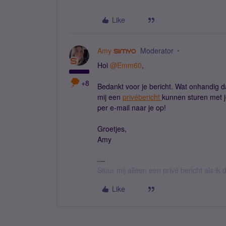
Like
Amy
Moderator
Hoi
@Emm60
,
+8
Bedankt voor je bericht. Wat onhandig dat
mij een
privébericht
kunnen sturen met 
per e-mail naar je op!
Groetjes,
Amy
Stuur mij alleen een privé bericht als i
Like