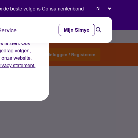
Selecteer taal
x de beste volgens Consumentenbond
Service
Mijn Simyo
e ervaring op de
s te zien. Ook
gedrag volgen,
Start een topic
Inloggen / Registreren
n onze website.
rivacy statement.