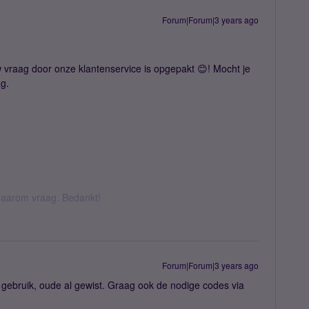
Forum|Forum|3 years ago
uw vraag door onze klantenservice is opgepakt 😊! Mocht je
g.
k daarom vraag. Bedankt!
Forum|Forum|3 years ago
n gebruik, oude al gewist. Graag ook de nodige codes via