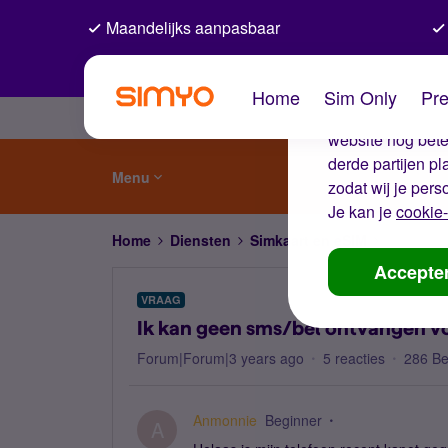
Maandelijks aanpasbaar
De coo
Home
Sim Only
Pre
Wij gebruiken co
website nog beter
derde partijen p
Menu
zodat wij je pers
Je kan je
cookie-
Home
Diensten
Simkaart en eSIM
Ik kan ge
Accepte
VRAAG
Ik kan geen sms/bel ontvangen vo
Forum|Forum|3 years ago
5 reacties
286 B
Anmonnie
Beginner
A