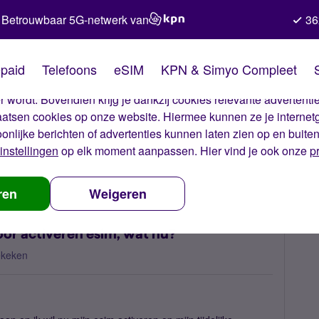
Betrouwbaar 5G-netwerk van
36
kies van Simyo
paid
Telefoons
eSIM
KPN & Simyo Compleet
okies op onze website. Met deze cookies zorgen wij ervoor dat j
 wordt. Bovendien krijg je dankzij cookies relevante advertentie
laatsen cookies op onze website. Hiermee kunnen ze je internet
oonlijke berichten of advertenties kunnen laten zien op en buite
instellingen
op elk moment aanpassen. Hier vind je ook onze
p
en sms/bel ontvangen voor activeren esim, wat nu?
ren
Weigeren
or activeren esim, wat nu?
ekeken