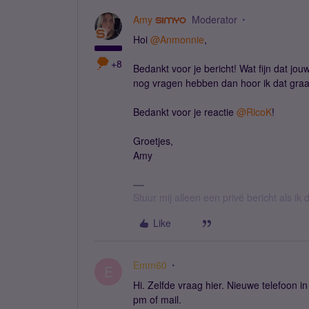
Amy
Moderator
Hoi
@Anmonnie
,
+8
Bedankt voor je bericht! Wat fijn dat jo
nog vragen hebben dan hoor ik dat graa
Bedankt voor je reactie
@RicoK
!
Groetjes,
Amy
Stuur mij alleen een privé bericht als i
Like
Emm60
E
Hi. Zelfde vraag hier. Nieuwe telefoon i
pm of mail.