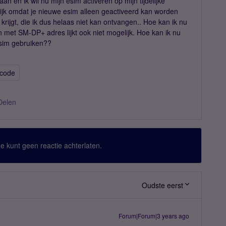
an en ik wil nu mijn esim activeren op mijn tijdelijke
elijk omdat je nieuwe esim alleen geactiveerd kan worden
rijgt, die ik dus helaas niet kan ontvangen.. Hoe kan ik nu
n met SM-DP+ adres lijkt ook niet mogelijk. Hoe kan ik nu
 esim gebruiken??
ecode
Delen
 Je kunt geen reactie achterlaten.
Oudste eerst
Forum|Forum|3 years ago