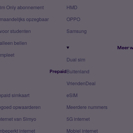
Sim Only abonnement
HMD
 maandelijks opzegbaar
OPPO
voor studenten
Samsung
alleen bellen
Meer w
mpleet
Dual sim
Buitenland
Prepaid
VriendenDeal
epaid simkaart
eSIM
tegoed opwaarderen
Meerdere nummers
nternet van Simyo
5G internet
nbeperkt internet
Mobiel internet