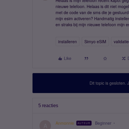
Helaas is mijn telefoon recent kapot gega
nieuwe telefoon. Helaas is dit niet mog
met de code van de sms die je gestuurd k
mijn esim activeren? Handmatig instelle
en straks bij mijn nieuwe telefoon mijn
installeren
Simyo eSIM
validati
Like
Dit topic is gesloten.
5 reacties
Anmonnie
Beginner
AUTEUR
A