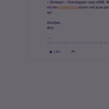
> Simkaart > Overstappen naar eSIM. Mo
mij een
privébericht
sturen met jouw per
op!
Groetjes,
Amy
Stuur mij alleen een privé bericht als i
Like