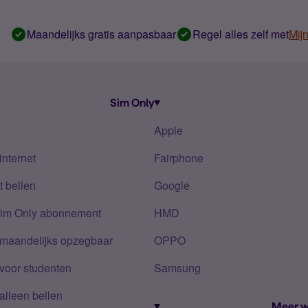
Maandelijks gratis aanpasbaar
Regel alles zelf met
Mij
Sim Only
Apple
internet
Fairphone
 bellen
Google
Sim Only abonnement
HMD
 maandelijks opzegbaar
OPPO
voor studenten
Samsung
alleen bellen
Meer w