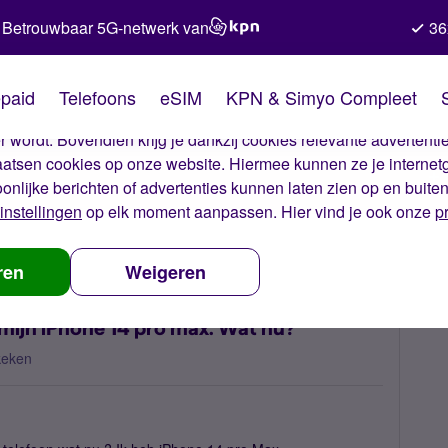
Betrouwbaar 5G-netwerk van
36
kies van Simyo
paid
Telefoons
eSIM
KPN & Simyo Compleet
okies op onze website. Met deze cookies zorgen wij ervoor dat j
 wordt. Bovendien krijg je dankzij cookies relevante advertentie
laatsen cookies op onze website. Hiermee kunnen ze je internet
oonlijke berichten of advertenties kunnen laten zien op en buite
instellingen
op elk moment aanpassen. Hier vind je ook onze
p
 eSIM niet installeren op mijn iPhone 14 pro max. Wat nu?
ren
Weigeren
p mijn iPhone 14 pro max. Wat nu?
keken