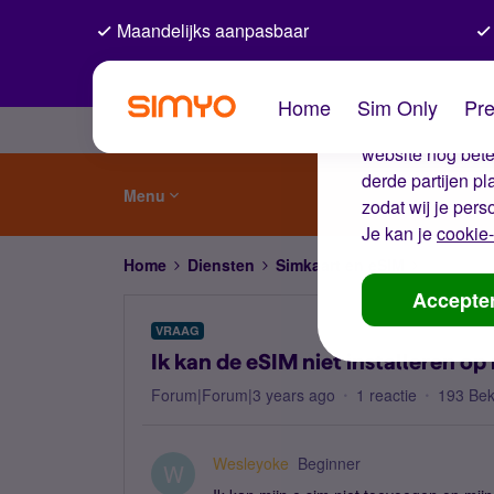
Maandelijks aanpasbaar
De coo
Home
Sim Only
Pre
Wij gebruiken co
website nog beter
derde partijen p
Menu
zodat wij je pers
Je kan je
cookie-
Home
Diensten
Simkaart en eSIM
Ik kan de
Accepte
VRAAG
Ik kan de eSIM niet installeren o
Forum|Forum|3 years ago
1 reactie
193 Be
Wesleyoke
Beginner
W