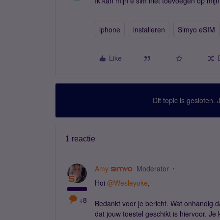
Ik kan mijn e sim niet toevoegen op mij
iphone
installeren
Simyo eSIM
Like
Dit topic is gesloten.
1 reactie
Amy
Moderator
Hoi
@Wesleyoke
,
+8
Bedankt voor je bericht. Wat onhandig dat
dat jouw toestel geschikt is hiervoor. Je