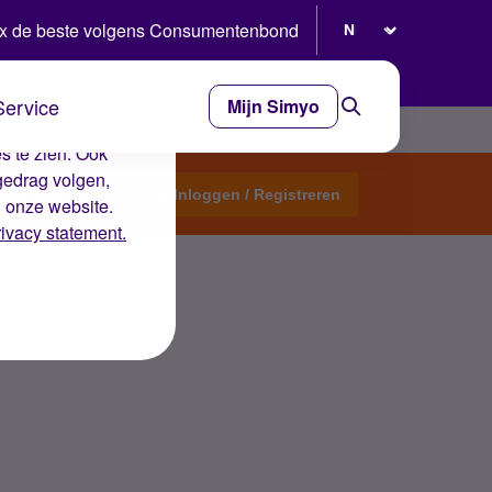
Selecteer taal
x de beste volgens Consumentenbond
Service
Mijn Simyo
e ervaring op de
s te zien. Ook
gedrag volgen,
Start een topic
Inloggen / Registreren
n onze website.
rivacy statement.