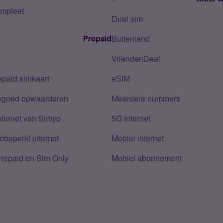
mpleet
Dual sim
Buitenland
Prepaid
VriendenDeal
epaid simkaart
eSIM
tegoed opwaarderen
Meerdere nummers
nternet van Simyo
5G internet
nbeperkt internet
Mobiel internet
Prepaid en Sim Only
Mobiel abonnement