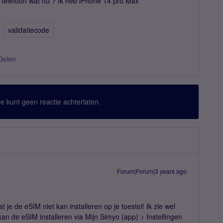
n telefoon wat nu ? Ik heb iPhone 14 pro Max
validatiecode
Delen
 Je kunt geen reactie achterlaten.
Forum|Forum|3 years ago
 je de eSIM niet kan installeren op je toestel! Ik zie wel
 kan de eSIM installeren via Mijn Simyo (app) > Instellingen