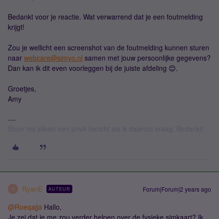
Bedankt voor je reactie. Wat verwarrend dat je een foutmelding
krijgt!
Zou je wellicht een screenshot van de foutmelding kunnen sturen
naar
webcare@simyo.nl
samen met jouw persoonlijke gegevens?
Dan kan ik dit even voorleggen bij de juiste afdeling 😊.
Groetjes,
Amy
Stuur mij alleen een privé bericht als ik daarom vraag. Bedankt!
RyanE
Forum|Forum|2 years ago
AUTEUR
R
@Roeqajja
Hallo,
Je zei dat je me zou verder helpen over de fysieke simkaart? Ik