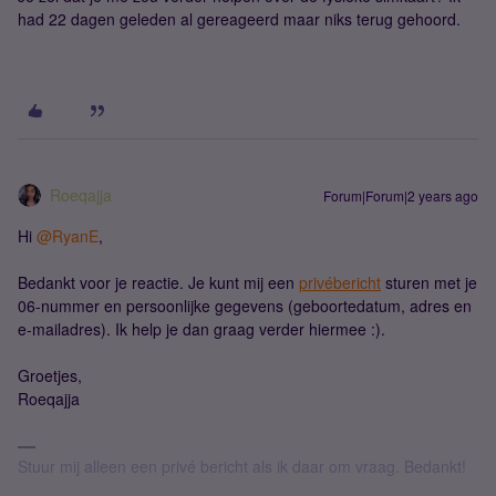
had 22 dagen geleden al gereageerd maar niks terug gehoord.
Roeqajja
Forum|Forum|2 years ago
Hi
@RyanE
,
Bedankt voor je reactie. Je kunt mij een
privébericht
sturen met je
06-nummer en persoonlijke gegevens (geboortedatum, adres en
e-mailadres). Ik help je dan graag verder hiermee :).
Groetjes,
Roeqajja
Stuur mij alleen een privé bericht als ik daar om vraag. Bedankt!