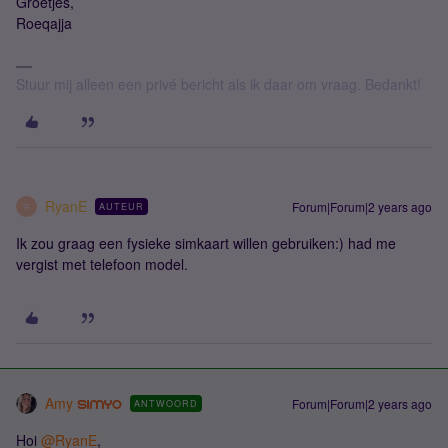
Groetjes,
Roeqajja
Stuur mij alleen een privé bericht als ik daar om vraag. Bedankt!
RyanE
Forum|Forum|2 years ago
AUTEUR
R
Ik zou graag een fysieke simkaart willen gebruiken:) had me
vergist met telefoon model.
Amy
Forum|Forum|2 years ago
ANTWOORD
Hoi
@RyanE
,