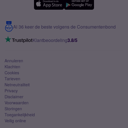
Samsung A56
Over Simyo
Samsung
Meerdere nummers
Samsung S25 FE
Blog
5G internet
Contact
Al 36 keer de beste volgens de Consumentenbond
Mobiel internet
VoLTE 4G bellen
Klantbeoordeling
3.8/5
Mobiel abonnement
Simkaart
Annuleren
Klachten
Cookies
Tarieven
Netneutraliteit
Privacy
Disclaimer
Voorwaarden
Storingen
Toegankelijkheid
Veilig online