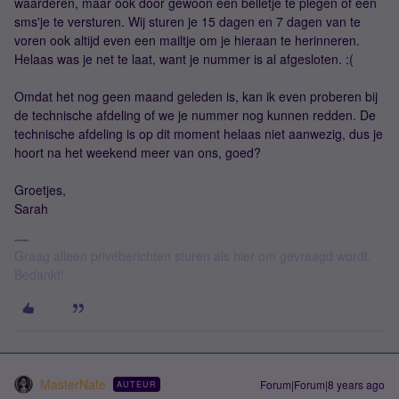
waarderen, maar ook door gewoon een belletje te plegen of een
sms'je te versturen. Wij sturen je 15 dagen en 7 dagen van te
voren ook altijd even een mailtje om je hieraan te herinneren.
Helaas was je net te laat, want je nummer is al afgesloten. :(
Omdat het nog geen maand geleden is, kan ik even proberen bij
de technische afdeling of we je nummer nog kunnen redden. De
technische afdeling is op dit moment helaas niet aanwezig, dus je
hoort na het weekend meer van ons, goed?
Groetjes,
Sarah
Graag alleen privéberichten sturen als hier om gevraagd wordt.
Bedankt!
MasterNate
Forum|Forum|8 years ago
AUTEUR