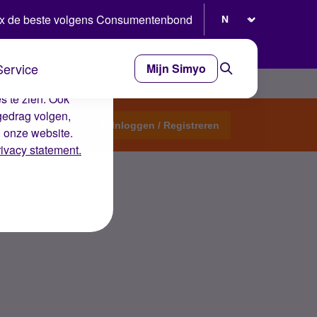
Selecteer taal
x de beste volgens Consumentenbond
Service
Mijn Simyo
e ervaring op de
s te zien. Ook
gedrag volgen,
Start een topic
Inloggen / Registreren
n onze website.
rivacy statement.