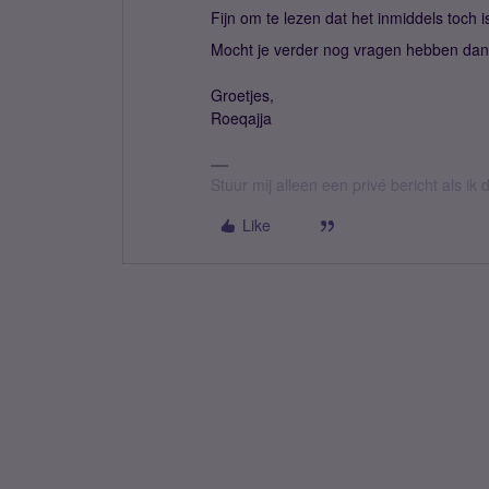
Fijn om te lezen dat het inmiddels toch i
Mocht je verder nog vragen hebben dan 
Groetjes,
Roeqajja
Stuur mij alleen een privé bericht als i
Like