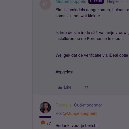
Muppetspuppets
Helper
AUTEUR
M
Sim is inmiddels aangekomen, helaas pas
soms zijn net wat kleiner.
Ik heb de sim in de s21 van mijn vrouw
installeren op de Koreaanse telefoon.
Wel gek dat de verificatie via iDeal optie
#opgelost
Like
Roeqajja
Oud-moderator
Hoi
@Muppetspuppets
,
+7
Bedankt voor je bericht.