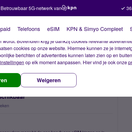
Betrouwbaar 5G-netwerk van
36
kies van Simyo
paid
Telefoons
eSIM
KPN & Simyo Compleet
okies op onze website. Met deze cookies zorgen wij ervoor dat j
 wordt. Bovendien krijg je dankzij cookies relevante advertentie
laatsen cookies op onze website. Hiermee kunnen ze je internet
oonlijke berichten of advertenties kunnen laten zien op en buite
instellingen
op elk moment aanpassen. Hier vind je ook onze
p
ficatie voor eSIM niet beschikbaar
ren
Weigeren
eschikbaar
keken