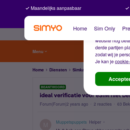
Maandelijks aanpasbaar
De coo
Home
Sim Only
Pre
Wij gebruiken co
website nog beter
derde partijen p
Menu
zodat wij je pers
Je kan je
cookie-
Home
Diensten
Simkaart en eSIM
ideal veri
Accepte
BEANTWOORD
ideal verificatie voor eSIM niet b
Forum|Forum|2 years ago
2 reacties
63 Be
Muppetspuppets
Helper
M