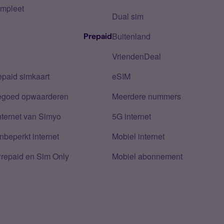
mpleet
Dual sim
Buitenland
Prepaid
VriendenDeal
epaid simkaart
eSIM
tegoed opwaarderen
Meerdere nummers
nternet van Simyo
5G internet
nbeperkt internet
Mobiel internet
Prepaid en Sim Only
Mobiel abonnement