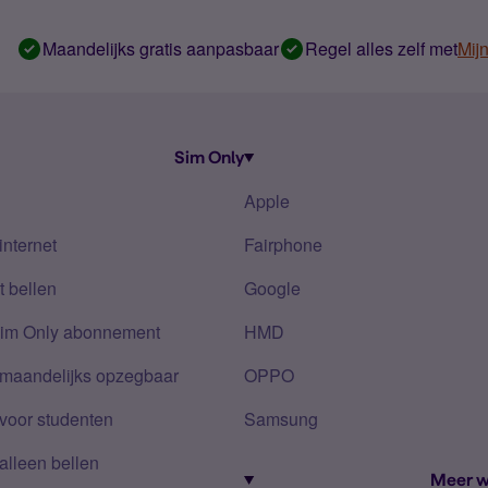
Maandelijks gratis aanpasbaar
Regel alles zelf met
Mij
Sim Only
Apple
internet
Fairphone
 bellen
Google
Sim Only abonnement
HMD
 maandelijks opzegbaar
OPPO
voor studenten
Samsung
alleen bellen
Meer w