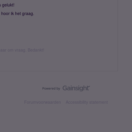
s gelukt!
hoor ik het graag.
k daar om vraag. Bedankt!
Forumvoorwaarden
Accessibility statement