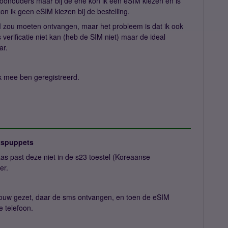
hoonouders maar bij de ene kon ik een eSIM kiezen en is
on ik geen eSIM kiezen bij de bestelling.
IM zou moeten ontvangen, maar het probleem is dat ik ook
rificatie niet kan (heb de SIM niet) maar de ideal
ar.
k mee ben geregistreerd.
spuppets
s past deze niet in de s23 toestel (Koreaanse
er.
vrouw gezet, daar de sms ontvangen, en toen de eSIM
 telefoon.