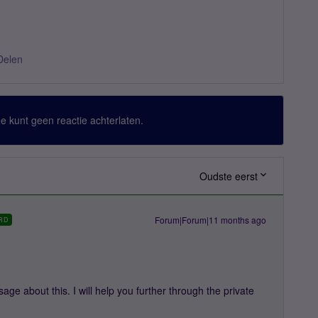
Delen
 Je kunt geen reactie achterlaten.
Oudste eerst
Forum|Forum|11 months ago
RD
ge about this. I will help you further through the private