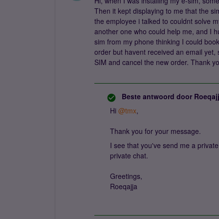
Hi, when I was installing my e-sim, som
Then it kept displaying to me that the s
the employee i talked to couldnt solve 
another one who could help me, and I hun
sim from my phone thinking I could book 
order but havent received an email yet, 
SIM and cancel the new order. Thank y
Beste antwoord door
Roeqaj
Hi ​
@tmx
,
Thank you for your message.
I see that you've send me a private
private chat.
Greetings,
Roeqajja