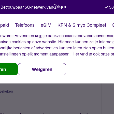
Betrouwbaar 5G-netwerk van
36
kies van Simyo
paid
Telefoons
eSIM
KPN & Simyo Compleet
okies op onze website. Met deze cookies zorgen wij ervoor dat j
 wordt. Bovendien krijg je dankzij cookies relevante advertentie
laatsen cookies op onze website. Hiermee kunnen ze je internet
oonlijke berichten of advertenties kunnen laten zien op en buite
instellingen
op elk moment aanpassen. Hier vind je ook onze
p
 my e-sim, what now?
ren
Weigeren
Bekeken