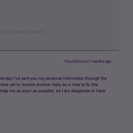
k daar om vraag. Bedankt!
Forum|Forum|11 months ago
terday I’ve sent you my personal information through the
 have yet to receive another reply as in how to fix this
n help me as soon as possible, as I am desperate to have