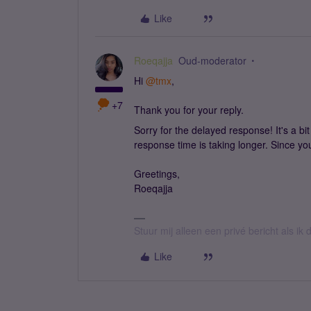
Like
Roeqajja
Oud-moderator
Hi ​
@tmx
,
+7
Thank you for your reply.
Sorry for the delayed response! It's a b
response time is taking longer. Since you'
Greetings,
Roeqajja
Stuur mij alleen een privé bericht als i
Like