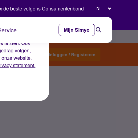
Selecteer taal
x de beste volgens Consumentenbond
Service
Mijn Simyo
e ervaring op de
s te zien. Ook
gedrag volgen,
Start een topic
Inloggen / Registreren
n onze website.
rivacy statement.