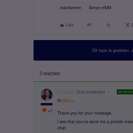
reactiveren
Simyo eSIM
Like
Dit topic is gesloten.
3 reacties
Roeqajja
Oud-moderator
ANTWOO
Hi ​
@tmx
,
+7
Thank you for your message.
I see that you've send me a private messa
chat.