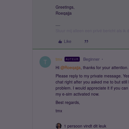
Greetings,
Roeqajja
Stuur mij alleen een privé bericht als i
Like
tmx
Beginner
AUTEUR
T
Hi ​
@Roeqajja
, thanks for your attention.
Please reply to my private message. Yes
chat right after you asked me to but still
problem. I would appreciate it if you ca
my e-sim activated now.
Best regards,
tmx
1 persoon vindt dit leuk