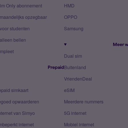
Sim Only abonnement
HMD
 maandelijks opzegbaar
OPPO
voor studenten
Samsung
alleen bellen
Meer w
mpleet
Dual sim
Buitenland
Prepaid
VriendenDeal
epaid simkaart
eSIM
tegoed opwaarderen
Meerdere nummers
nternet van Simyo
5G internet
nbeperkt internet
Mobiel internet