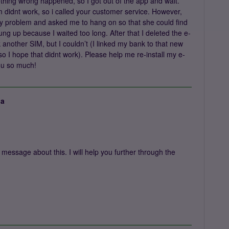
ething wrong happened, so I got out of the app and wait.
im didnt work, so i called your customer service. However,
my problem and asked me to hang on so that she could find
g up because I waited too long. After that I deleted the e-
another SIM, but I couldn’t (I linked my bank to that new
so I hope that didnt work). Please help me re-install my e-
ou so much!
ja
 message about this. I will help you further through the