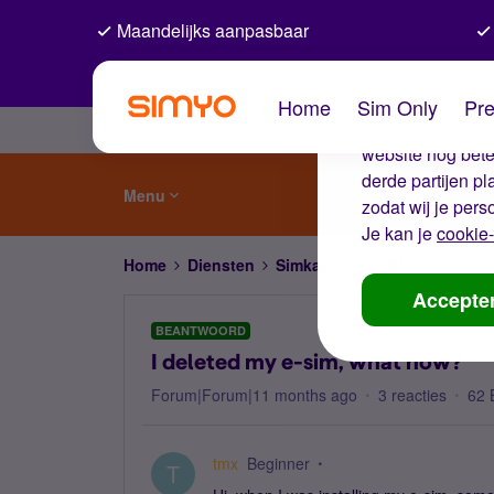
Maandelijks aanpasbaar
De coo
Home
Sim Only
Pre
Wij gebruiken co
website nog beter
derde partijen p
Menu
zodat wij je pers
Je kan je
cookie-
Home
Diensten
Simkaart en eSIM
I deleted
Accepte
BEANTWOORD
I deleted my e-sim, what now?
Forum|Forum|11 months ago
3 reacties
62 
tmx
Beginner
T