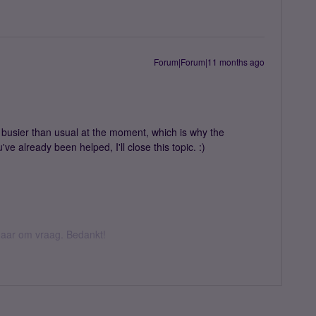
Forum|Forum|11 months ago
it busier than usual at the moment, which is why the
ve already been helped, I'll close this topic. :)
k daar om vraag. Bedankt!