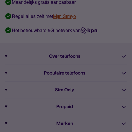
Maandelijks gratis aanpasbaar
Regel alles zelf met
Mijn Simyo
Het betrouwbare 5G-netwerk van
Over telefoons
Abonnement met telefoon
Populaire telefoons
Informatie over telefoons
Pixel 10
Sim Only
Alle telefoons
Pixel 9a
Sim Only
Prepaid
iPhone 16
Sim Only internet
Prepaid
iPhone 16e
Merken
Onbeperkt bellen
Bestel Prepaid simkaart
iPhone 15