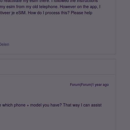
o reactivate my esim there. I followed the instructions
 my esim from my old telephone. However on the app, I
ctiveer je eSIM. How do I process this? Please help
Delen
Forum|Forum|1 year ago
e which phone + model you have? That way I can assist