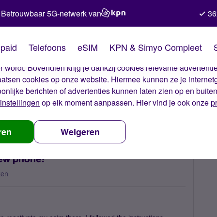
Betrouwbaar 5G-netwerk van
36
kies van Simyo
paid
Telefoons
eSIM
KPN & Simyo Compleet
okies op onze website. Met deze cookies zorgen wij ervoor dat j
 wordt. Bovendien krijg je dankzij cookies relevante advertentie
laatsen cookies op onze website. Hiermee kunnen ze je internet
oonlijke berichten of advertenties kunnen laten zien op en buite
instellingen
op elk moment aanpassen. Hier vind je ook onze
p
activate my esim on a new phone?
ren
Weigeren
new phone?
ken