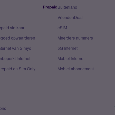
Buitenland
Prepaid
VriendenDeal
epaid simkaart
eSIM
tegoed opwaarderen
Meerdere nummers
nternet van Simyo
5G internet
nbeperkt internet
Mobiel internet
Prepaid en Sim Only
Mobiel abonnement
bond