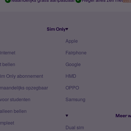
Sim Only
Apple
internet
Fairphone
 bellen
Google
Sim Only abonnement
HMD
 maandelijks opzegbaar
OPPO
voor studenten
Samsung
alleen bellen
Meer w
mpleet
Dual sim