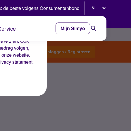
Selecteer taal
x de beste volgens Consumentenbond
Service
Mijn Simyo
e ervaring op de
s te zien. Ook
gedrag volgen,
Start een topic
Inloggen / Registreren
n onze website.
rivacy statement.