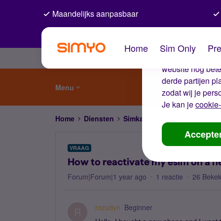
Maandelijks aanpasbaar
De coo
Home
Sim Only
Pre
Wij gebruiken co
website nog beter
derde partijen p
Menu
zodat wij je pers
Je kan je
cookie-
Home
Diensten
Simkaart en eSIM
How to re
Accepte
VRAAG
How to reactivate my esim on a 
Forum|Forum|1 year ago
1 reactie
26 Beke
rozudyn
Beginner
R