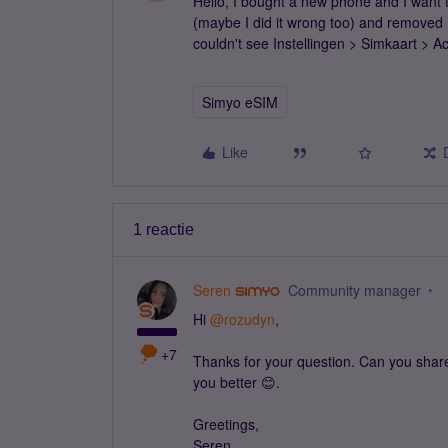
Hello, I bought a new phone and I want t
(maybe I did it wrong too) and removed
couldn't see Instellingen > Simkaart > A
Simyo eSIM
Like
1 reactie
Seren
Community manager
Hi ​
@rozudyn
,
+7
Thanks for your question. Can you shar
you better 😊.
Greetings,
Seren