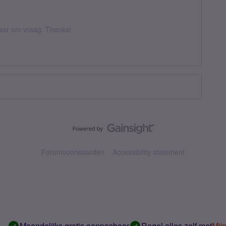
 daar om vraag. Thanks!
Forumvoorwaarden
Accessibility statement
Maandelijks gratis aanpasbaar
Regel alles zelf met
Mij