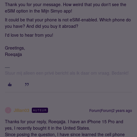
Thank you for your message. How weird that you don't see the
eSIM option in the Mijn Simyo app!
It could be that your phone is not eSIM-enabled. Which phone do
you have? And did you buy it abroad?
I'd love to hear from you!
Greetings,
Roeqajja
Stuur mij alleen een privé bericht als ik daar om vraag. Bedankt!
Jillian03
Forum|Forum|2 years ago
AUTEUR
J
Thanks for your reply, Roeqajja. I have an iPhone 15 Pro and
yes, I recently bought it in the United States.
Since posing the question, I have since learned the cell phone