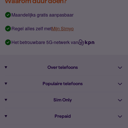
Waarom duur doen?
Maandelijks gratis aanpasbaar
Regel alles zelf met
Mijn Simyo
Het betrouwbare 5G-netwerk van
Over telefoons
Abonnement met telefoon
Populaire telefoons
Informatie over telefoons
Pixel 10
Sim Only
Alle telefoons
Pixel 9a
Sim Only
Prepaid
iPhone 16
Sim Only internet
Prepaid