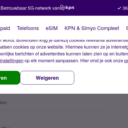
Betrouwbaar 5G-netwerk van
36
kies van Simyo
paid
Telefoons
eSIM
KPN & Simyo Compleet
okies op onze website. Met deze cookies zorgen wij ervoor dat j
 wordt. Bovendien krijg je dankzij cookies relevante advertentie
laatsen cookies op onze website. Hiermee kunnen ze je internet
oonlijke berichten of advertenties kunnen laten zien op en buite
instellingen
op elk moment aanpassen. Hier vind je ook onze
p
aart deblokkeren?
ren
Weigeren
eken