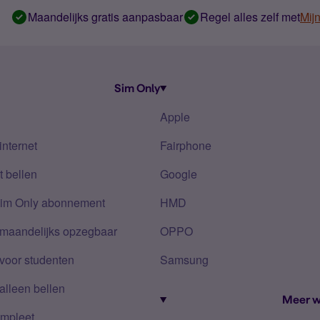
Maandelijks gratis aanpasbaar
Regel alles zelf met
Mij
Sim Only
Apple
internet
Fairphone
 bellen
Google
Sim Only abonnement
HMD
 maandelijks opzegbaar
OPPO
voor studenten
Samsung
alleen bellen
Meer w
mpleet