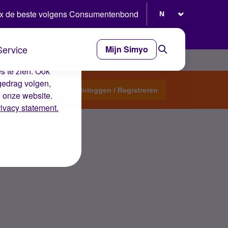
Selecteer taal
x de beste volgens Consumentenbond
Service
Mijn Simyo
e ervaring op de
s te zien. Ook
gedrag volgen,
Start een topic
Inloggen / Registreren
n onze website.
rivacy statement.