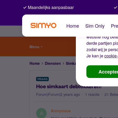
Maandelijks aanpasbaar
De coo
Home
Sim Only
Pre
Wij gebruiken co
website nog beter
derde partijen p
Menu
zodat wij je pers
Je kan je
cookie-
Home
Diensten
Simkaart en eSIM
Hoe simk
Accepte
VRAAG
Hoe simkaart deblokkeren?
Forum|Forum|2 years ago
1 reactie
21 Bek
Anonymous
A