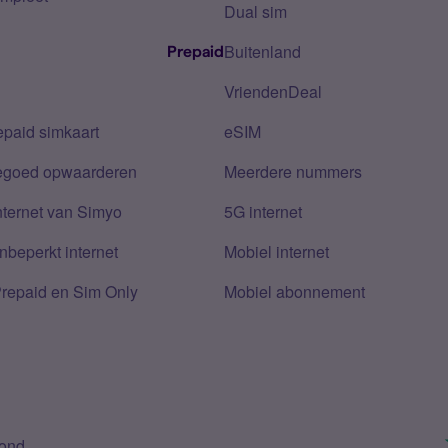
Dual sim
Buitenland
Prepaid
VriendenDeal
epaid simkaart
eSIM
tegoed opwaarderen
Meerdere nummers
nternet van Simyo
5G internet
nbeperkt internet
Mobiel internet
Prepaid en Sim Only
Mobiel abonnement
bond