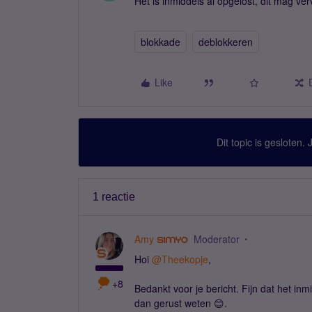
Het is inmiddels al opgelost, dit mag ver
blokkade
deblokkeren
Like
Dit topic is gesloten.
1 reactie
Amy
Moderator
Hoi
@Theekopje
,
+8
Bedankt voor je bericht. Fijn dat het in
dan gerust weten 😊.