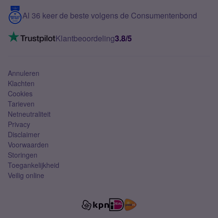
5G internet
Contact
Al 36 keer de beste volgens de Consumentenbond
Mobiel internet
VoLTE 4G bellen
Klantbeoordeling
3.8/5
Mobiel abonnement
Simkaart
Annuleren
Klachten
Cookies
Tarieven
Netneutraliteit
Privacy
Disclaimer
Voorwaarden
Storingen
Toegankelijkheid
Veilig online