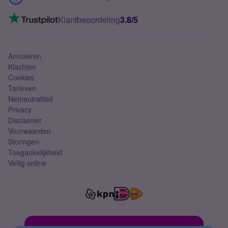
Mobiel internet
VoLTE 4G bellen
Klantbeoordeling
3.8/5
Mobiel abonnement
Simkaart
Annuleren
Klachten
Cookies
Tarieven
Netneutraliteit
Privacy
Disclaimer
Voorwaarden
Storingen
Toegankelijkheid
Veilig online