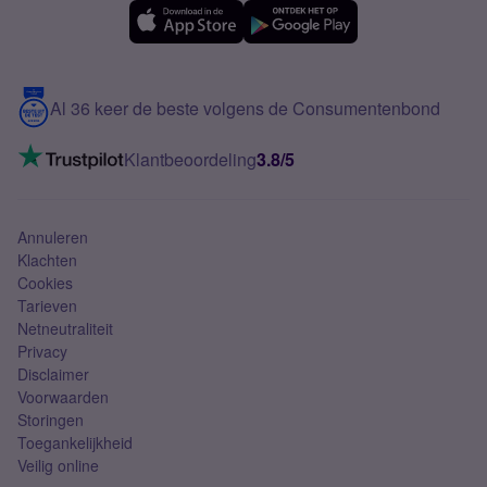
eSIM
Samsung A56
Over Simyo
Samsung
Meerdere nummers
Samsung S25 FE
Blog
5G internet
Contact
Al 36 keer de beste volgens de Consumentenbond
Mobiel internet
VoLTE 4G bellen
Klantbeoordeling
3.8/5
Mobiel abonnement
Simkaart
Annuleren
Klachten
Cookies
Tarieven
Netneutraliteit
Privacy
Disclaimer
Voorwaarden
Storingen
Toegankelijkheid
Veilig online