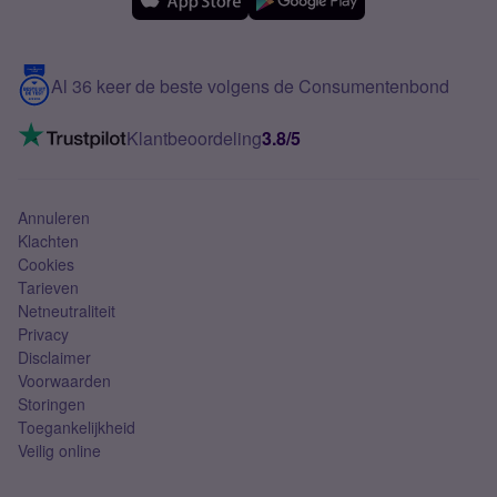
Samsung
Meerdere nummers
Samsung S25 FE
Blog
5G internet
Contact
Al 36 keer de beste volgens de Consumentenbond
Mobiel internet
VoLTE 4G bellen
Klantbeoordeling
3.8/5
Mobiel abonnement
Simkaart
Annuleren
Klachten
Cookies
Tarieven
Netneutraliteit
Privacy
Disclaimer
Voorwaarden
Storingen
Toegankelijkheid
Veilig online