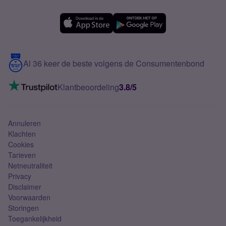
Forum
OPPO
Simyo Compleet
eSIM
Samsung A56
Over Simyo
Samsung
Meerdere nummers
Samsung S25 FE
Blog
5G internet
Contact
Al 36 keer de beste volgens de Consumentenbond
Mobiel internet
VoLTE 4G bellen
Klantbeoordeling
3.8/5
Mobiel abonnement
Simkaart
Annuleren
Klachten
Cookies
Tarieven
Netneutraliteit
Privacy
Disclaimer
Voorwaarden
Storingen
Toegankelijkheid