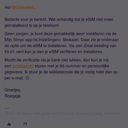
Hoi
@Carlos665
,
Bedankt voor je bericht. Wat onhandig dat je eSIM niet meer
geïnstalleerd is op je telefoon!
Geen zorgen, je kunt deze gemakkelijk weer installeren via de
Mijn Simyo app bij Instellingen> Simkaart. Daar zie je onderaan
de optie om de eSIM te installeren. Via een iDeal-betaling van
€0,01 cent kun je dan je eSIM verifiëren en installeren.
Mocht de verificatie via je bank niet lukken, dan kun je mij
een
privébericht
sturen met je 06-nummer en persoonlijke
gegevens. Ik stuur je de validatiecode die je nodig hebt dan op
per e-mail. 🙂
Groetjes,
Roeqajja
Stuur mij alleen een privé bericht als ik daar om vraag. Bedankt!