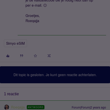
je de validatiecode die je nodig hebt dan op
per e-mail. 🙂
Groetjes,
Roeqajja
Simyo eSIM
Dit topic is gesloten. Je kunt geen reactie achterlaten.
1 reactie
Roeqajja
Forum|Forum|2 years ago
ANTWOORD