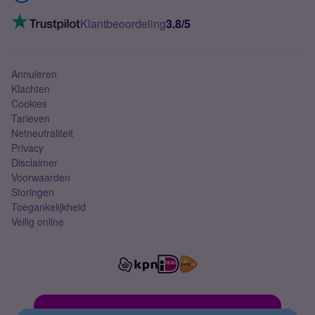
Mobiel internet
VoLTE 4G bellen
Klantbeoordeling
3.8/5
Mobiel abonnement
Simkaart
Annuleren
Klachten
Cookies
Tarieven
Netneutraliteit
Privacy
Disclaimer
Voorwaarden
Storingen
Toegankelijkheid
Veilig online