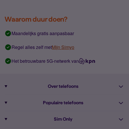
Waarom duur doen?
Maandelijks gratis aanpasbaar
Regel alles zelf met
Mijn Simyo
Het betrouwbare 5G-netwerk van
Over telefoons
Abonnement met telefoon
Populaire telefoons
Informatie over telefoons
Pixel 10
Sim Only
Alle telefoons
Pixel 9a