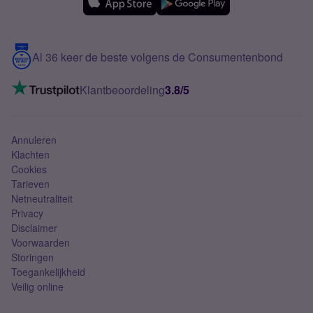
Over Simyo
Samsung
Meerdere nummers
Samsung S25 FE
Blog
5G internet
Contact
Al 36 keer de beste volgens de Consumentenbond
Mobiel internet
VoLTE 4G bellen
Klantbeoordeling
3.8/5
Mobiel abonnement
Simkaart
Annuleren
Klachten
Cookies
Tarieven
Netneutraliteit
Privacy
Disclaimer
Voorwaarden
Storingen
Toegankelijkheid
Veilig online