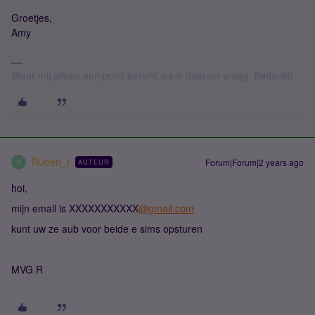
Groetjes,
Amy
Stuur mij alleen een privé bericht als ik daarom vraag. Bedankt!
Ruben_t
Forum|Forum|2 years ago
AUTEUR
R
hoi,
mijn email is XXXXXXXXXXX
@gmail.com
kunt uw ze aub voor beide e sims opsturen
MVG R