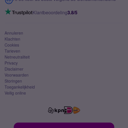
Mobiel internet
VoLTE 4G bellen
Klantbeoordeling
3.8/5
Mobiel abonnement
Simkaart
Annuleren
Klachten
Cookies
Tarieven
Netneutraliteit
Privacy
Disclaimer
Voorwaarden
Storingen
Toegankelijkheid
Veilig online