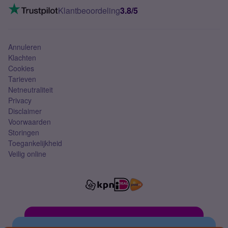
VoLTE 4G bellen
Klantbeoordeling
3.8/5
Mobiel abonnement
Simkaart
Annuleren
Klachten
Cookies
Tarieven
Netneutraliteit
Privacy
Disclaimer
Voorwaarden
Storingen
Toegankelijkheid
Veilig online