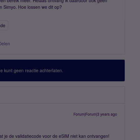
n bereik meer. Helaas ontvang ik daardoor ook geen
an Simyo. Hoe lossen we dit op?
ode
Delen
 Je kunt geen reactie achterlaten.
Forum|Forum|3 years ago
at je de validatiecode voor de eSIM niet kan ontvangen!