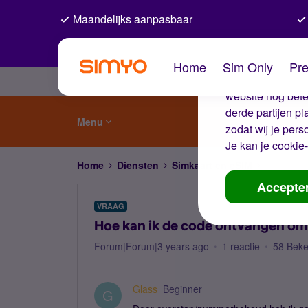
Maandelijks aanpasbaar
De coo
Home
Sim Only
Pre
Wij gebruiken co
website nog beter
derde partijen p
Menu
zodat wij je pers
Je kan je
cookie-
Home
Diensten
Simkaart en eSIM
Hoe kan i
Accepte
VRAAG
Hoe kan ik de code ontvangen om 
Forum|Forum|3 years ago
1 reactie
58 Bek
Glass
Beginner
G