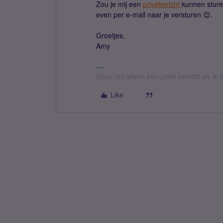
Zou je mij een
privébericht
kunnen sture
even per e-mail naar je versturen 😊.
Groetjes,
Amy
Stuur mij alleen een privé bericht als i
Like