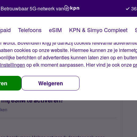
Betrouwbaar 5G-netwerk van
36
kies van Simyo
paid
Telefoons
eSIM
KPN & Simyo Compleet
okies op onze website. Met deze cookies zorgen wij ervoor dat j
 wordt. Bovendien krijg je dankzij cookies relevante advertentie
laatsen cookies op onze website. Hiermee kunnen ze je internet
oonlijke berichten of advertenties kunnen laten zien op en buite
instellingen
op elk moment aanpassen. Hier vind je ook onze
p
k de code ontvangen om mij eSIM te activeren?
ren
Weigeren
mij eSIM te activeren?
eken