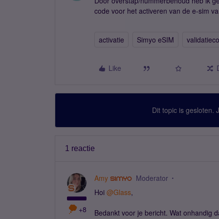
Door overstap/nummerbehoud heb ik gee
code voor het activeren van de e-sim v
activatie
Simyo eSIM
validatiec
Like
Dit topic is gesloten.
1 reactie
Amy
Moderator
Hoi
@Glass
,
+8
Bedankt voor je bericht. Wat onhandig d