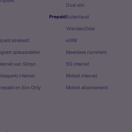
mpleet
Dual sim
Buitenland
Prepaid
VriendenDeal
epaid simkaart
eSIM
tegoed opwaarderen
Meerdere nummers
nternet van Simyo
5G internet
nbeperkt internet
Mobiel internet
Prepaid en Sim Only
Mobiel abonnement