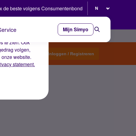
Selecteer taal
x de beste volgens Consumentenbond
Service
Mijn Simyo
e ervaring op de
s te zien. Ook
gedrag volgen,
Start een topic
Inloggen / Registreren
n onze website.
rivacy statement.