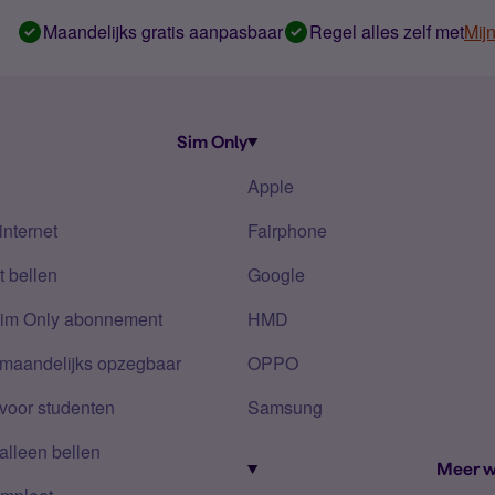
Maandelijks gratis aanpasbaar
Regel alles zelf met
Mij
Sim Only
Apple
internet
Fairphone
 bellen
Google
Sim Only abonnement
HMD
 maandelijks opzegbaar
OPPO
voor studenten
Samsung
alleen bellen
Meer w