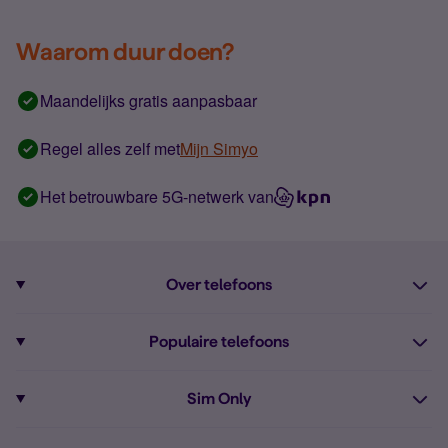
Waarom duur doen?
Maandelijks gratis aanpasbaar
Regel alles zelf met
Mijn Simyo
Het betrouwbare 5G-netwerk van
Over telefoons
Abonnement met telefoon
Populaire telefoons
Informatie over telefoons
Pixel 10
Sim Only
Alle telefoons
Pixel 9a
Sim Only