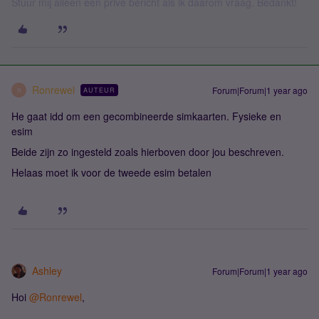
Stuur mij alleen een privé bericht als ik daarom vraag. Bedankt!
Ronrewel
Forum|Forum|1 year ago
AUTEUR
R
He gaat idd om een gecombineerde simkaarten. Fysieke en
esim
Beide zijn zo ingesteld zoals hierboven door jou beschreven.
Helaas moet ik voor de tweede esim betalen
Ashley
Forum|Forum|1 year ago
Hoi ​
@Ronrewel
,