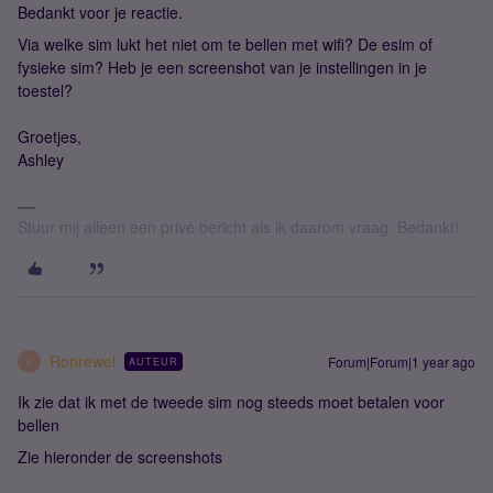
Bedankt voor je reactie.
Via welke sim lukt het niet om te bellen met wifi? De esim of
fysieke sim? Heb je een screenshot van je instellingen in je
toestel?
Groetjes,
Ashley
Stuur mij alleen een privé bericht als ik daarom vraag. Bedankt!
Ronrewel
Forum|Forum|1 year ago
AUTEUR
R
Ik zie dat ik met de tweede sim nog steeds moet betalen voor
bellen
Zie hieronder de screenshots