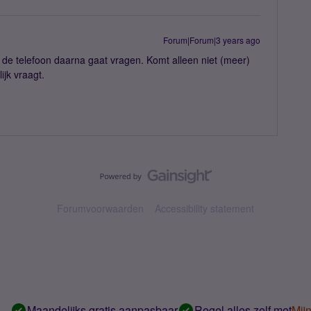
Forum|Forum|3 years ago
at de telefoon daarna gaat vragen. Komt alleen niet (meer)
jk vraagt.
Forumvoorwaarden
Accessibility statement
Maandelijks gratis aanpasbaar
Regel alles zelf met
Mij