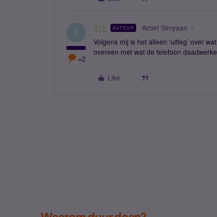
XTF
Actief Simyaan
AUTEUR
X
Volgens mij is het alleen ‘uitleg’ over w
overeen met wat de telefoon daadwerkeli
+2
Like
Waarom duur doen?