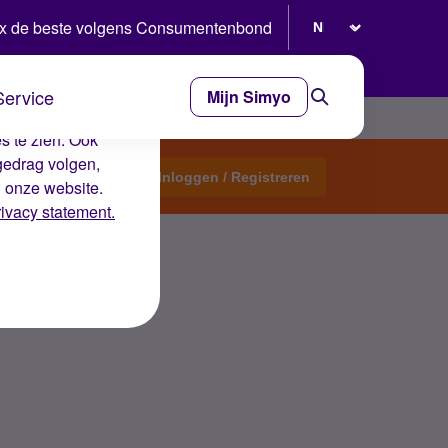
Selecteer taal
x de beste volgens Consumentenbond
Service
Mijn Simyo
e ervaring op de
s te zien. Ook
gedrag volgen,
Start een topic
Inloggen / Registreren
n onze website.
rivacy statement.