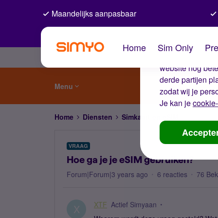
Maandelijks aanpasbaar
De coo
Home
Sim Only
Pre
Wij gebruiken co
website nog beter
derde partijen p
Menu
zodat wij je pers
Je kan je
cookie-
Home
Diensten
Simkaart en eSIM
Hoe ga je
Accepte
VRAAG
Hoe ga je je eSIM gebruiken?
Forum|Forum|3 years ago
6 reacties
76 Be
XTF
Actief Simyaan
X