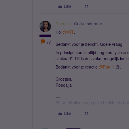
Like
Roeqajja
Oud-moderator
Hoi
@XTF
,
+7
Bedankt voor je bericht. Goeie vraag!
In principe kun je altijd nog een fysieke 
simkaart”. Dit is dus zeker mogelijk indie
Bedankt voor je reactie
@Ron H
😊.
Groetjes,
Roeqajja
Stuur mij alleen een privé bericht als i
Like