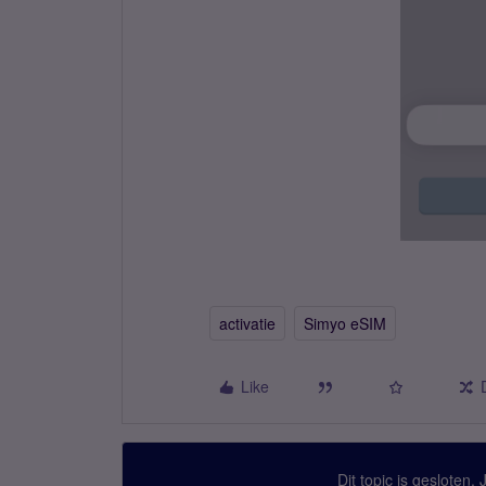
activatie
Simyo eSIM
Like
Dit topic is gesloten.