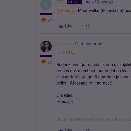
XTF
Actief Simyaan
AUTEUR
X
@Roeqajja
Maar welke (technische) gevo
+2
Like
Roeqajja
Oud-moderator
Hi
@XTF
,
+7
Bedankt voor je reactie. Ik heb dit zojui
proces ook direct een naam (label) kiest
simkaarten”). Je geeft daarmee je voork
bellen, iMessage en internet :).
Groetjes,
Roeqajja
Stuur mij alleen een privé bericht als i
Like