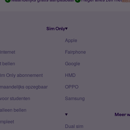
Sim Only
Apple
internet
Fairphone
 bellen
Google
Sim Only abonnement
HMD
 maandelijks opzegbaar
OPPO
voor studenten
Samsung
alleen bellen
Meer w
mpleet
Dual sim