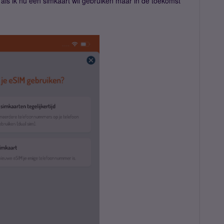
ls ik nu één simkaart wil gebruiken maar in de toekomst