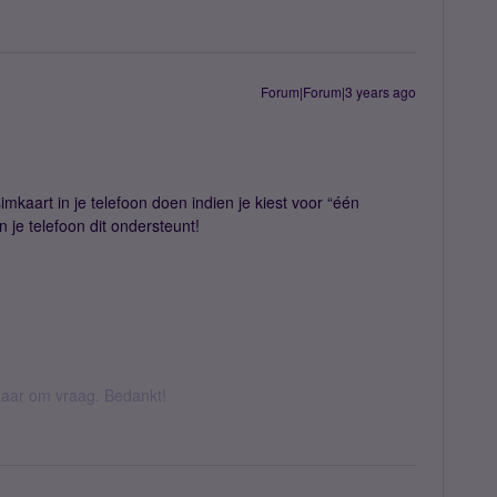
Forum|Forum|3 years ago
simkaart in je telefoon doen indien je kiest voor “één
n je telefoon dit ondersteunt!
k daar om vraag. Bedankt!