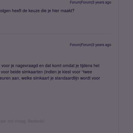
Forum|Forum|3 years ago
lgen heeft de keuze die je hier maakt?
Forum|Forum|3 years ago
st voor je nagevraagd en dat komt omdat je tijdens het
 voor beide simkaarten (indien je kiest voor “twee
euren aan, welke simkaart je standaardlijn wordt voor
k daar om vraag. Bedankt!