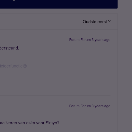
Oudste eerst
Forum|Forum|3 years ago
ndersteund.
icteerfunctie😉
Forum|Forum|3 years ago
t activeren van esim voor Simyo?