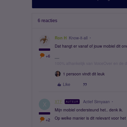
6 reacties
Ron H
Know-it-all
Dat hangt er vanaf of jouw mobiel dit o
+6
100% afhankelijk van VoiceOver en de d
1 persoon vindt dit leuk
Like
XTF
Actief Simyaan
AUTEUR
X
Mijn mobiel ondersteund het.. denk ik.
Op welke manier is dit relevant voor he
+2