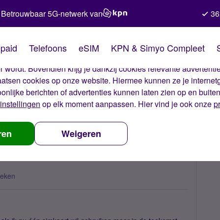
Betrouwbaar 5G-netwerk van
36
kies van Simyo
paid
Telefoons
eSIM
KPN & Simyo Compleet
okies op onze website. Met deze cookies zorgen wij ervoor dat j
 wordt. Bovendien krijg je dankzij cookies relevante advertentie
laatsen cookies op onze website. Hiermee kunnen ze je internet
oonlijke berichten of advertenties kunnen laten zien op en buite
instellingen
op elk moment aanpassen. Hier vind je ook onze
p
 je eSIM gebruiken?
ren
Weigeren
keken