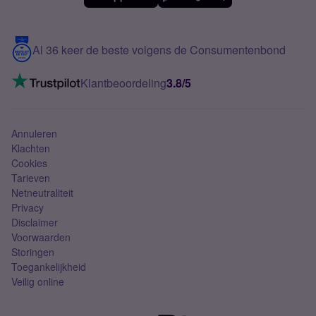
Meerdere nummers
Samsung S25 FE
Blog
5G internet
Contact
Al 36 keer de beste volgens de Consumentenbond
Mobiel internet
VoLTE 4G bellen
Klantbeoordeling
3.8/5
Mobiel abonnement
Simkaart
Annuleren
Klachten
Cookies
Tarieven
Netneutraliteit
Privacy
Disclaimer
Voorwaarden
Storingen
Toegankelijkheid
Veilig online