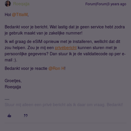
Roeqajja
Forum|Forum|3 years ago
Hoi
@TitiaW
,
Bedankt voor je bericht. Wat lastig dat je geen service hebt zodra
je gebruik maakt van je zakelijke nummer!
Ik wil graag de eSIM opnieuw met je installeren, wellicht dat dit
zou helpen. Zou je mij een
privébericht
kunnen sturen met je
persoonlijke gegevens? Dan stuur ik je de validatiecode op per e-
mail :).
Bedankt voor je reactie
@Ron H
!
Groetjes,
Roeqajja
Stuur mij alleen een privé bericht als ik daar om vraag. Bedankt!