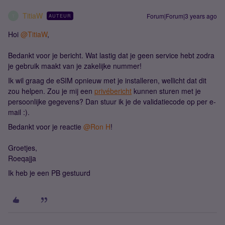
TitiaW
Forum|Forum|3 years ago
AUTEUR
T
Hoi
@TitiaW
,
Bedankt voor je bericht. Wat lastig dat je geen service hebt zodra
je gebruik maakt van je zakelijke nummer!
Ik wil graag de eSIM opnieuw met je installeren, wellicht dat dit
zou helpen. Zou je mij een
privébericht
kunnen sturen met je
persoonlijke gegevens? Dan stuur ik je de validatiecode op per e-
mail :).
Bedankt voor je reactie
@Ron H
!
Groetjes,
Roeqajja
Ik heb je een PB gestuurd