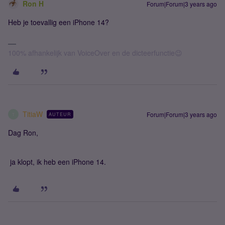
Ron H
Forum|Forum|3 years ago
Heb je toevallig een iPhone 14?
100% afhankelijk van VoiceOver en de dicteerfunctie😉
TitiaW
Forum|Forum|3 years ago
AUTEUR
T
Dag Ron,
ja klopt, ik heb een iPhone 14.