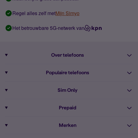
Regel alles zelf met
Mijn Simyo
Het betrouwbare 5G-netwerk van
Over telefoons
Abonnement met telefoon
Populaire telefoons
Informatie over telefoons
Pixel 10
Sim Only
Alle telefoons
Pixel 9a
Sim Only
Prepaid
iPhone 16
Sim Only internet
Prepaid
iPhone 16e
Merken
Onbeperkt bellen
Bestel Prepaid simkaart
iPhone 15
Apple