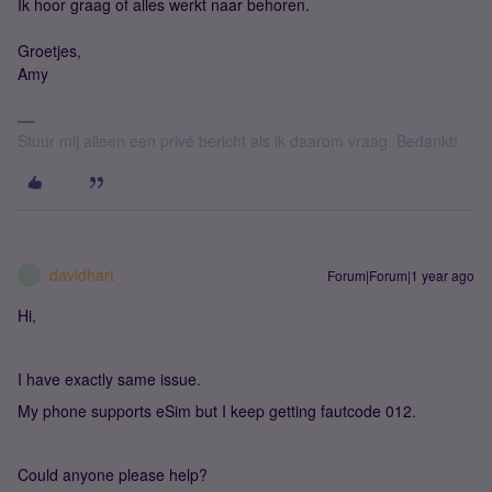
Ik hoor graag of alles werkt naar behoren.
Groetjes,
Amy
Stuur mij alleen een privé bericht als ik daarom vraag. Bedankt!
davidhart
Forum|Forum|1 year ago
D
Hi,
I have exactly same issue.
My phone supports eSim but I keep getting fautcode 012.
Could anyone please help?