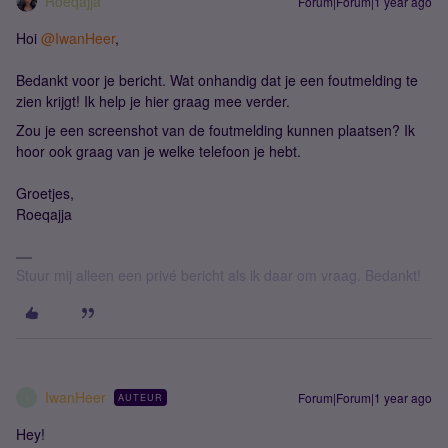
Roeqajja
Forum|Forum|1 year ago
Hoi
@IwanHeer
,
Bedankt voor je bericht. Wat onhandig dat je een foutmelding te
zien krijgt! Ik help je hier graag mee verder.
Zou je een screenshot van de foutmelding kunnen plaatsen? Ik
hoor ook graag van je welke telefoon je hebt.
Groetjes,
Roeqajja
Stuur mij alleen een privé bericht als ik daar om vraag. Bedankt!
IwanHeer
Forum|Forum|1 year ago
AUTEUR
I
Hey!