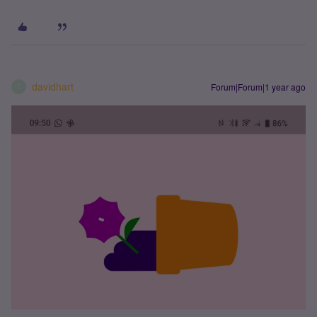
davidhart
Forum|Forum|1 year ago
D