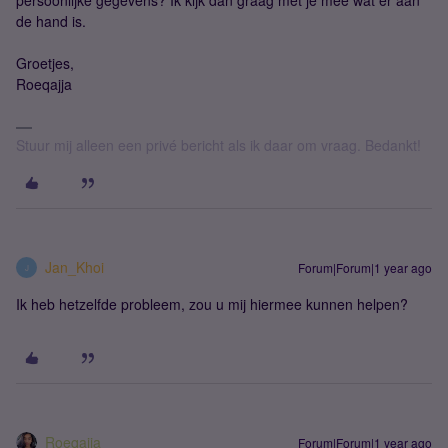
persoonlijke gegevens? Ik kijk dan graag met je mee wat er aan
de hand is.
Groetjes,
Roeqajja
Stuur mij alleen een privé bericht als ik daar om vraag. Bedankt!
Jan_Khoi
Forum|Forum|1 year ago
J
Ik heb hetzelfde probleem, zou u mij hiermee kunnen helpen?
Roeqajja
Forum|Forum|1 year ago