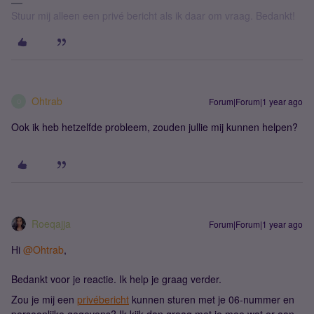
Stuur mij alleen een privé bericht als ik daar om vraag. Bedankt!
Ohtrab
Forum|Forum|1 year ago
O
Ook ik heb hetzelfde probleem, zouden jullie mij kunnen helpen?
Roeqajja
Forum|Forum|1 year ago
Hi ​
@Ohtrab
,
Bedankt voor je reactie. Ik help je graag verder.
Zou je mij een
privébericht
kunnen sturen met je 06-nummer en