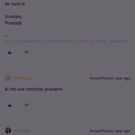
de hand is.
Groetjes,
Roeqajja
Stuur mij alleen een privé bericht als ik daar om vraag. Bedankt!
Barteljaap
Forum|Forum|1 year ago
B
Ik heb ook hetzelfde
probleem
Roeqajja
Forum|Forum|1 year ago