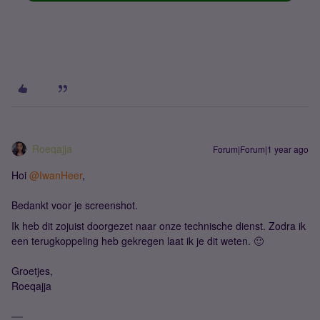
Roeqajja
Forum|Forum|1 year ago
Hoi
@IwanHeer
,
Bedankt voor je screenshot.
Ik heb dit zojuist doorgezet naar onze technische dienst. Zodra ik
een terugkoppeling heb gekregen laat ik je dit weten. 🙂
Groetjes,
Roeqajja