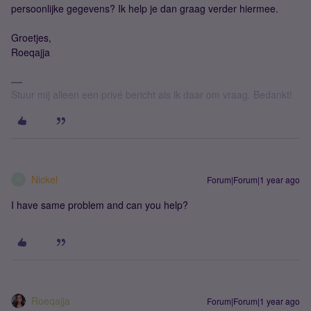
persoonlijke gegevens? Ik help je dan graag verder hiermee.
Groetjes,
Roeqajja
Stuur mij alleen een privé bericht als ik daar om vraag. Bedankt!
Nickel
Forum|Forum|1 year ago
N
I have same problem and can you help?
Roeqajja
Forum|Forum|1 year ago