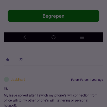
davidhart
Forum|Forum|1 year ago
D
Hi,
My issue solved after I switch my phone's wifi connection from
office wifi to my other phone's wifi (tethering or personal
hotspot).