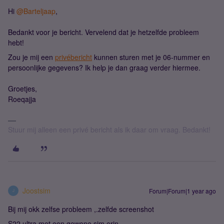
Hi ​
@Barteljaap
,
Bedankt voor je bericht. Vervelend dat je hetzelfde probleem
hebt!
Zou je mij een
privébericht
kunnen sturen met je 06-nummer en
persoonlijke gegevens? Ik help je dan graag verder hiermee.
Groetjes,
Roeqajja
Stuur mij alleen een privé bericht als ik daar om vraag. Bedankt!
Joostsim
Forum|Forum|1 year ago
J
Bij mij okk zelfse probleem ,.zelfde screenshot
S22 ultra met een gewone sim erin.