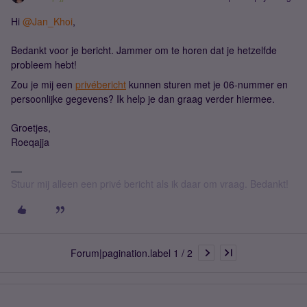
Hi ​
@Jan_Khoi
,
Bedankt voor je bericht. Jammer om te horen dat je hetzelfde
probleem hebt!
Zou je mij een
privébericht
kunnen sturen met je 06-nummer en
persoonlijke gegevens? Ik help je dan graag verder hiermee.
Groetjes,
Roeqajja
Stuur mij alleen een privé bericht als ik daar om vraag. Bedankt!
Forum|pagination.label 1 / 2