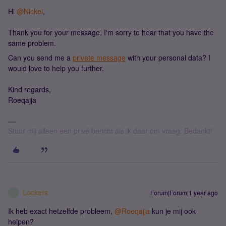
Hi
@Nickel
,
Thank you for your message. I'm sorry to hear that you have the
same problem.
Can you send me a
private message
with your personal data? I
would love to help you further.
Kind regards,
Roeqajja
Stuur mij alleen een privé bericht als ik daar om vraag. Bedankt!
Lockers
Forum|Forum|1 year ago
L
Ik heb exact hetzelfde probleem,
@Roeqajja
kun je mij ook
helpen?