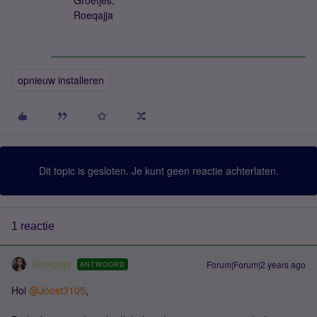
Groetjes,
Roeqajja
opnieuw installeren
Dit topic is gesloten. Je kunt geen reactie achterlaten.
1 reactie
Roeqajja
Forum|Forum|2 years ago
ANTWOORD
Hoi
@Joost3105
,