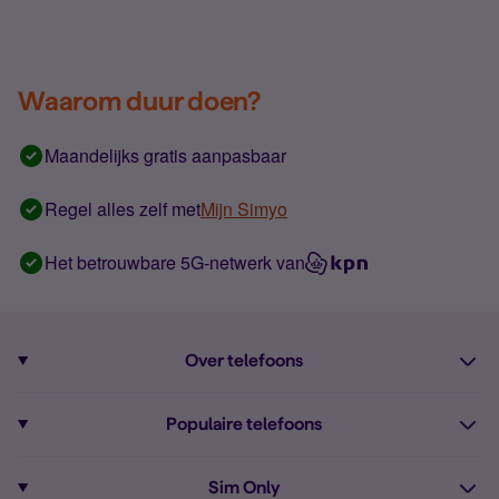
Waarom duur doen?
Maandelijks gratis aanpasbaar
Regel alles zelf met
Mijn Simyo
Het betrouwbare 5G-netwerk van
Over telefoons
Abonnement met telefoon
Populaire telefoons
Informatie over telefoons
Pixel 10
Sim Only
Alle telefoons