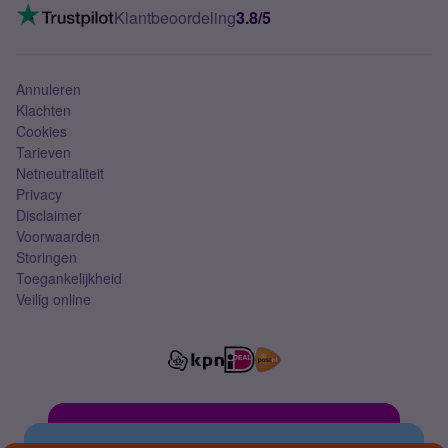
VoLTE 4G bellen
Klantbeoordeling
3.8/5
Mobiel abonnement
Simkaart
Annuleren
Klachten
Cookies
Tarieven
Netneutraliteit
Privacy
Disclaimer
Voorwaarden
Storingen
Toegankelijkheid
Veilig online