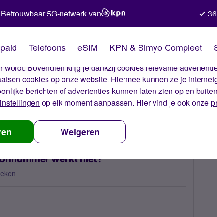
Betrouwbaar 5G-netwerk van
36
kies van Simyo
paid
Telefoons
eSIM
KPN & Simyo Compleet
okies op onze website. Met deze cookies zorgen wij ervoor dat j
 wordt. Bovendien krijg je dankzij cookies relevante advertentie
laatsen cookies op onze website. Hiermee kunnen ze je internet
oonlijke berichten of advertenties kunnen laten zien op en buite
instellingen
op elk moment aanpassen. Hier vind je ook onze
p
ficatiecode nodig, telefoonnummer werkt niet?
ren
Weigeren
foonnummer werkt niet?
keken