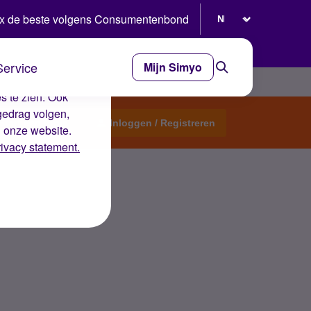
Selecteer taal
x de beste volgens Consumentenbond
Service
Mijn Simyo
e ervaring op de
s te zien. Ook
gedrag volgen,
Start een topic
Inloggen / Registreren
n onze website.
rivacy statement.