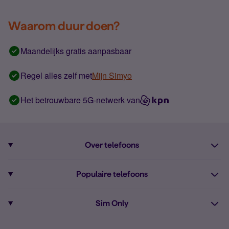
Waarom duur doen?
Maandelijks gratis aanpasbaar
Regel alles zelf met
Mijn Simyo
Het betrouwbare 5G-netwerk van
Over telefoons
Abonnement met telefoon
Populaire telefoons
Informatie over telefoons
Pixel 10
Sim Only
Alle telefoons
Pixel 9a
Sim Only