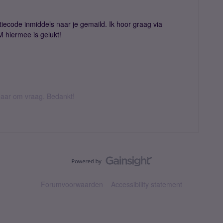
atiecode inmiddels naar je gemaild. Ik hoor graag via
IM hiermee is gelukt!
k daar om vraag. Bedankt!
Forumvoorwaarden
Accessibility statement