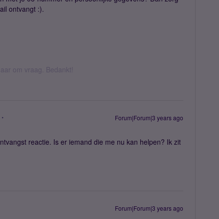
il ontvangt :).
k daar om vraag. Bedankt!
Forum|Forum|3 years ago
tvangst reactie. Is er iemand die me nu kan helpen? Ik zit
Forum|Forum|3 years ago