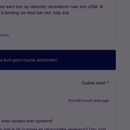
t heb want ben op vakantie) veranderen naar een eSIM. Ik
& betaling via ideal lukt niet, help aub
Delen
 Je kunt geen reactie achterlaten.
Oudste eerst
Forum|Forum|3 years ago
er even contact over opneemt!
n met je 06-nummer en persoonlijke gegevens? Dan zorg