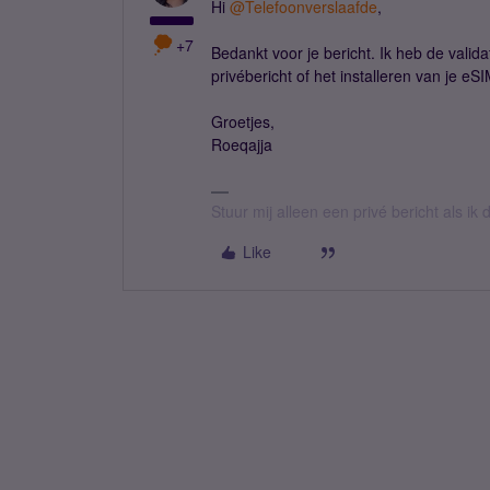
Hi
@Telefoonverslaafde
,
+7
Bedankt voor je bericht. Ik heb de valid
privébericht of het installeren van je eS
Groetjes,
Roeqajja
Stuur mij alleen een privé bericht als i
Like