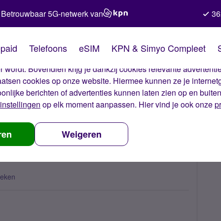
Betrouwbaar 5G-netwerk van
36
kies van Simyo
paid
Telefoons
eSIM
KPN & Simyo Compleet
okies op onze website. Met deze cookies zorgen wij ervoor dat j
 wordt. Bovendien krijg je dankzij cookies relevante advertentie
laatsen cookies op onze website. Hiermee kunnen ze je internet
oonlijke berichten of advertenties kunnen laten zien op en buite
instellingen
op elk moment aanpassen. Hier vind je ook onze
p
datie code?
ren
Weigeren
keken