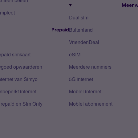
alleen bellen
Meer w
mpleet
Dual sim
Buitenland
Prepaid
VriendenDeal
epaid simkaart
eSIM
tegoed opwaarderen
Meerdere nummers
nternet van Simyo
5G internet
nbeperkt internet
Mobiel internet
Prepaid en Sim Only
Mobiel abonnement