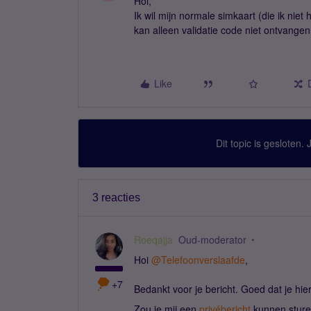
Hoi,
Ik wil mijn normale simkaart (die ik nie
kan alleen validatie code niet ontvangen 
Like
Dit topic is gesloten.
3 reacties
Roeqajja
Oud-moderator
Hoi
@Telefoonverslaafde
,
+7
Bedankt voor je bericht. Goed dat je hi
Zou je mij een
privébericht
kunnen sture