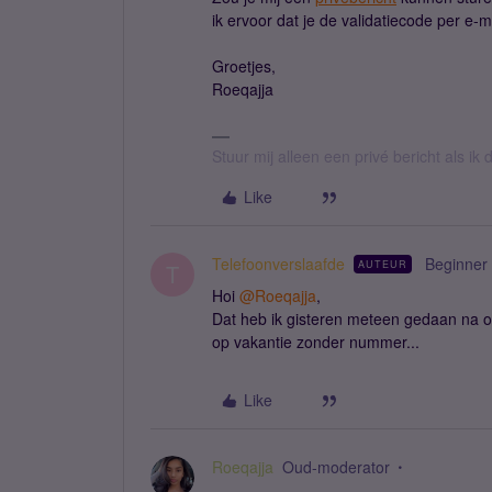
ik ervoor dat je de validatiecode per e-ma
Groetjes,
Roeqajja
Stuur mij alleen een privé bericht als i
Like
Telefoonverslaafde
Beginner
AUTEUR
T
Hoi
@Roeqajja
,
Dat heb ik gisteren meteen gedaan na on
op vakantie zonder nummer...
Like
Roeqajja
Oud-moderator