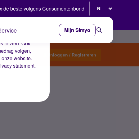
Selecteer taal
x de beste volgens Consumentenbond
Service
Mijn Simyo
e ervaring op de
s te zien. Ook
gedrag volgen,
Start een topic
Inloggen / Registreren
n onze website.
rivacy statement.