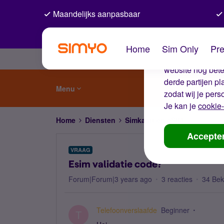
Maandelijks aanpasbaar
De coo
Home
Sim Only
Pre
Wij gebruiken co
website nog beter
derde partijen p
Menu
zodat wij je pers
Je kan je
cookie-
Home
Diensten
Simkaart en eSIM
Esim vali
Accepte
VRAAG
Esim validatie code?
Forum|Forum|3 years ago
3 reacties
34 Be
Telefoonverslaafde
Beginner
T