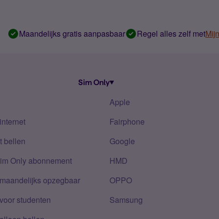
Maandelijks gratis aanpasbaar
Regel alles zelf met
Mij
Sim Only
Apple
internet
Fairphone
 bellen
Google
Sim Only abonnement
HMD
 maandelijks opzegbaar
OPPO
voor studenten
Samsung