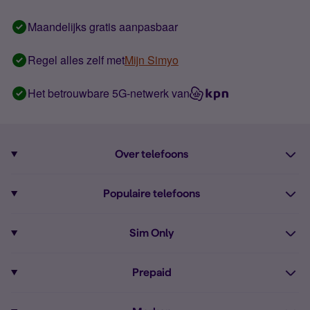
Maandelijks gratis aanpasbaar
Regel alles zelf met
Mijn Simyo
Het betrouwbare 5G-netwerk van
Over telefoons
Abonnement met telefoon
Populaire telefoons
Informatie over telefoons
Pixel 10
Sim Only
Alle telefoons
Pixel 9a
Sim Only
Prepaid
iPhone 16
Sim Only internet
Prepaid
iPhone 16e