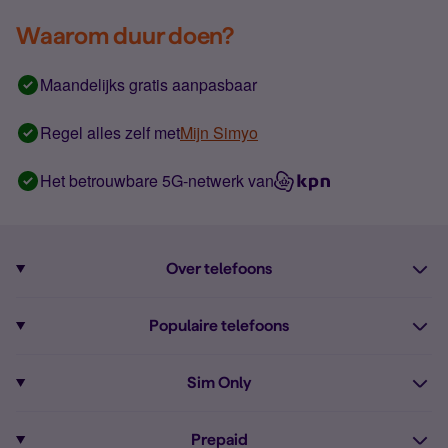
Waarom duur doen?
Maandelijks gratis aanpasbaar
Regel alles zelf met
Mijn Simyo
Het betrouwbare 5G-netwerk van
Over telefoons
Abonnement met telefoon
Populaire telefoons
Informatie over telefoons
Pixel 10
Sim Only
Alle telefoons
Pixel 9a
Sim Only
Prepaid
iPhone 16