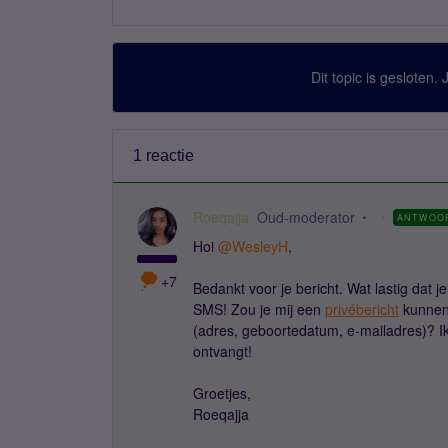
Dit topic is gesloten.
1 reactie
Roeqajja
Oud-moderator
ANTWOO
Hoi
@WesleyH
,
+7
Bedankt voor je bericht. Wat lastig dat 
SMS! Zou je mij een
privébericht
kunnen 
(adres, geboortedatum, e-mailadres)? Ik 
ontvangt!
Groetjes,
Roeqajja