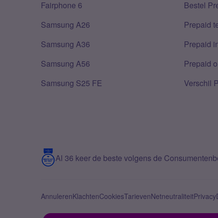
Fairphone 6
Bestel Pr
Samsung A26
Prepaid 
Samsung A36
Prepaid i
Samsung A56
Prepaid o
Samsung S25 FE
Verschil 
Al 36 keer de beste volgens de Consumenten
Annuleren
Klachten
Cookies
Tarieven
Netneutraliteit
Privacy