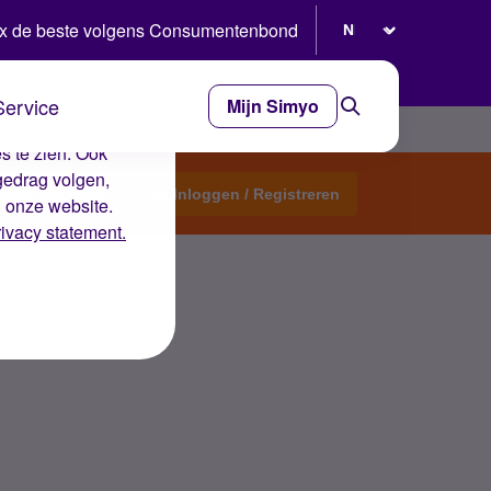
Selecteer taal
x de beste volgens Consumentenbond
Service
Mijn Simyo
e ervaring op de
s te zien. Ook
gedrag volgen,
Start een topic
Inloggen / Registreren
n onze website.
rivacy statement.