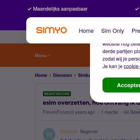
Maandelijks aanpasbaar
De coo
Home
Sim Only
Pre
Wij gebruiken co
website nog beter
derde partijen p
Menu
zodat wij je pers
Je kan je
cookie-
Home
Diensten
Simkaart en eSIM
esim over
Accepte
BEANTWOORD
esim overzetten, hoe ontvang ik 
Forum|Forum|3 years ago
1 reactie
64 Bek
WesleyH
Beginner
W