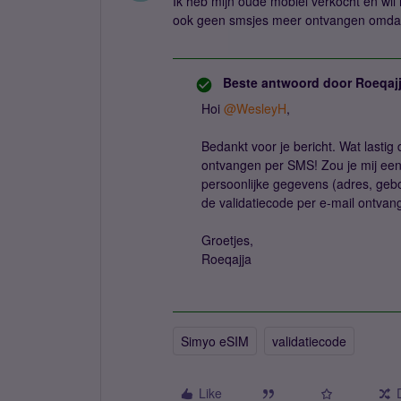
Ik heb mijn oude mobiel verkocht en wil 
ook geen smsjes meer ontvangen omdat d
Beste antwoord door
Roeqaj
Hoi
@WesleyH
,
Bedankt voor je bericht. Wat lastig 
ontvangen per SMS! Zou je mij ee
persoonlijke gegevens (adres, gebo
de validatiecode per e-mail ontvang
Groetjes,
Roeqajja
Simyo eSIM
validatiecode
Like