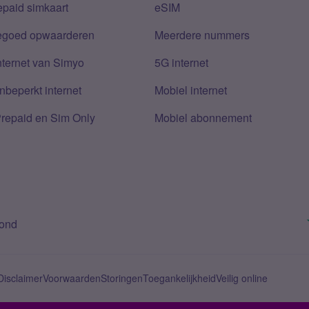
epaid simkaart
eSIM
tegoed opwaarderen
Meerdere nummers
nternet van Simyo
5G internet
nbeperkt internet
Mobiel internet
Prepaid en Sim Only
Mobiel abonnement
bond
Disclaimer
Voorwaarden
Storingen
Toegankelijkheid
Veilig online