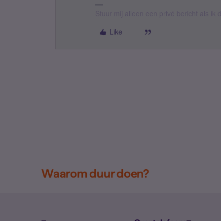
Stuur mij alleen een privé bericht als i
Like
Waarom duur doen?