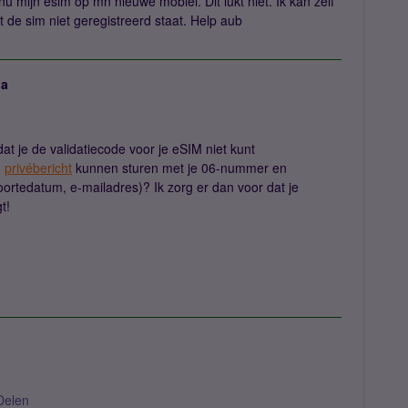
nu mijn esim op mn nieuwe mobiel. Dit lukt niet. Ik kan zelf
e sim niet geregistreerd staat. Help aub
ja
dat je de validatiecode voor je eSIM niet kunt
n
privébericht
kunnen sturen met je 06-nummer en
ortedatum, e-mailadres)? Ik zorg er dan voor dat je
t!
Delen