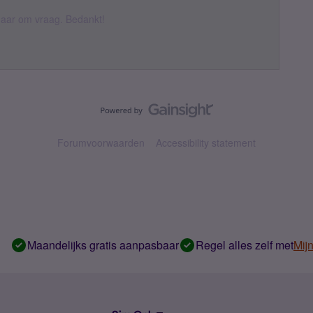
k daar om vraag. Bedankt!
Forumvoorwaarden
Accessibility statement
Maandelijks gratis aanpasbaar
Regel alles zelf met
Mij