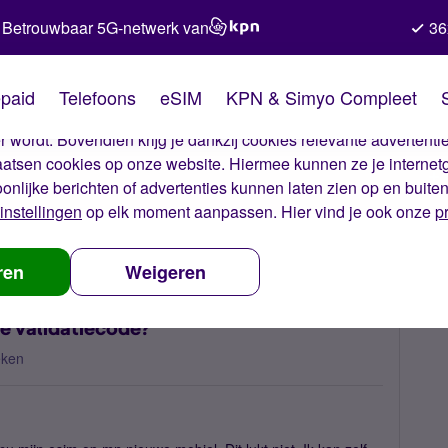
Betrouwbaar 5G-netwerk van
36
kies van Simyo
paid
Telefoons
eSIM
KPN & Simyo Compleet
okies op onze website. Met deze cookies zorgen wij ervoor dat j
 wordt. Bovendien krijg je dankzij cookies relevante advertentie
laatsen cookies op onze website. Hiermee kunnen ze je internet
oonlijke berichten of advertenties kunnen laten zien op en buite
instellingen
op elk moment aanpassen. Hier vind je ook onze
p
zetten, hoe ontvang ik de validatiecode?
ren
Weigeren
de validatiecode?
eken