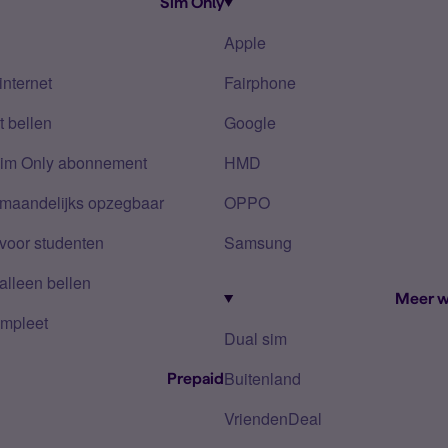
Sim Only
Apple
internet
Fairphone
 bellen
Google
Sim Only abonnement
HMD
 maandelijks opzegbaar
OPPO
voor studenten
Samsung
alleen bellen
Meer w
mpleet
Dual sim
Buitenland
Prepaid
VriendenDeal