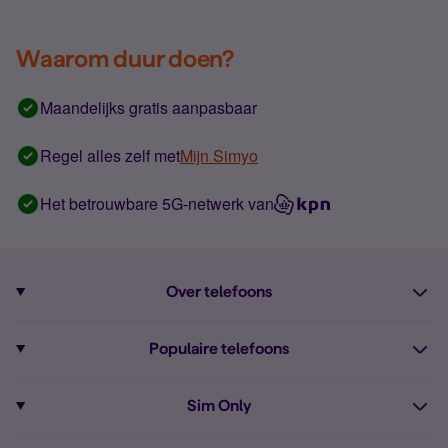
Waarom duur doen?
Maandelijks gratis aanpasbaar
Regel alles zelf met
Mijn Simyo
Het betrouwbare 5G-netwerk van
Over telefoons
Abonnement met telefoon
Populaire telefoons
Informatie over telefoons
Pixel 10
Sim Only
Alle telefoons
Pixel 9a
Sim Only